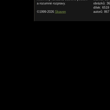
a rozumné rozpravy.
obrázků: 3
dílek: 6519
©1999-2026
Skaven
autorů: 867