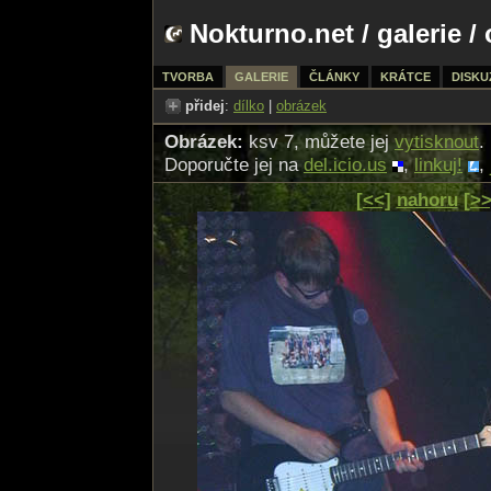
Nokturno.net
/
galerie
/ 
TVORBA
GALERIE
ČLÁNKY
KRÁTCE
DISKU
přidej
:
dílko
|
obrázek
Obrázek:
ksv 7, můžete jej
vytisknout
.
Doporučte jej na
del.icio.us
,
linkuj!
,
[<<]
nahoru
[>>