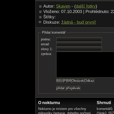
Autor:
Skaven
- (
další fotky
)
Vloženo: 07.10.2003 | Prohlédnuto: 
Štítky:
Diskuze:
žádná - buď první!
Přidat komentář
jméno:
email:
slovy 1:
zpráva:
O nokturnu
Shrnutí
Nokturno je místem pro všechny
komentářů:
milovníky fantasie, dobrého počtení
článků: 557