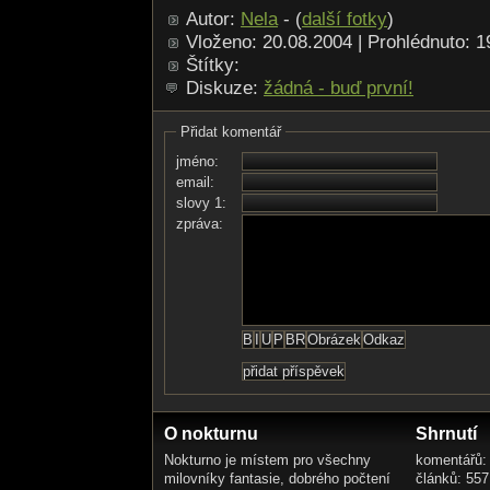
Autor:
Nela
- (
další fotky
)
Vloženo: 20.08.2004 | Prohlédnuto: 
Štítky:
Diskuze:
žádná - buď první!
Přidat komentář
jméno:
email:
slovy 1:
zpráva:
O nokturnu
Shrnutí
Nokturno je místem pro všechny
komentářů:
milovníky fantasie, dobrého počtení
článků: 557