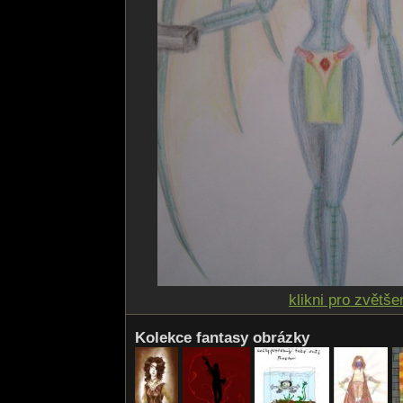
klikni pro zvětše
Kolekce fantasy obrázky