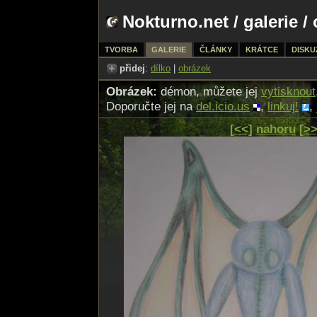
Nokturno.net
/
galerie
/ 
TVORBA
GALERIE
ČLÁNKY
KRÁTCE
DISKU
přidej
:
dílko
|
obrázek
Obrázek:
démon, můžete jej
vytisknout
Doporučte jej na
del.icio.us
,
linkuj!
,
[<<]
nahoru
[>>