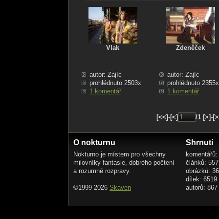
Vlak
Zdeněček
autor: Zajíc
autor: Zajíc
prohlédnuto 2503x
prohlédnuto 2355x
1 komentář
1 komentář
[<<]-[<]
/1 [>]-[
O nokturnu
Shrnutí
Nokturno je místem pro všechny
komentářů:
milovníky fantasie, dobrého počtení
článků: 557
a rozumné rozpravy.
obrázků: 3
dílek: 6519
©1999-2026
Skaven
autorů: 867