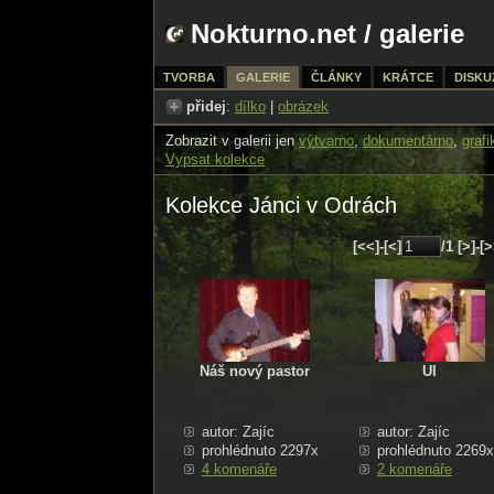
Nokturno.net
/
galerie
TVORBA
GALERIE
ČLÁNKY
KRÁTCE
DISKU
přidej
:
dílko
|
obrázek
Zobrazit v galerii jen
výtvarno
,
dokumentárno
,
grafi
Vypsat kolekce
Kolekce Jánci v Odrách
[<<]-[<]
/1 [>]-[
Náš nový pastor
UI
autor: Zajíc
autor: Zajíc
prohlédnuto 2297x
prohlédnuto 2269x
4 komenáře
2 komenáře