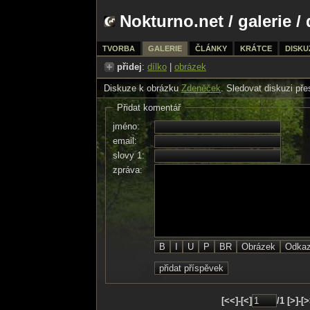
Nokturno.net
/
galerie
/ 
TVORBA
GALERIE
ČLÁNKY
KRÁTCE
DISKU
přidej
:
dílko
|
obrázek
Diskuze k obrázku
Zdeněček
. Sledovat diskuzi př
Přidat komentář
jméno:
email:
slovy 1:
zpráva:
[<<]-[<]
/1 [>]-[