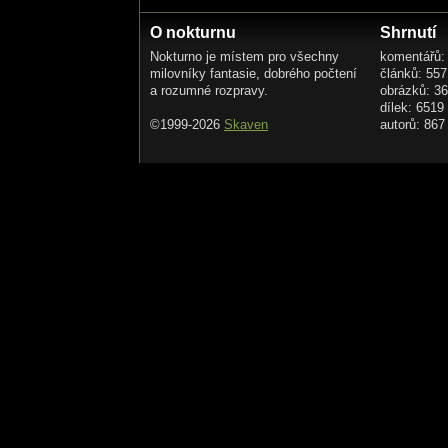
O nokturnu
Shrnutí
Nokturno je místem pro všechny
komentářů:
milovníky fantasie, dobrého počtení
článků: 557
a rozumné rozpravy.
obrázků: 3
dílek: 6519
©1999-2026
Skaven
autorů: 867