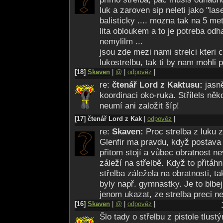
luk a zaroven sip neleti jako "lase
balisticky .... mozna tak na 5 metr
lita obloukem a to je potreba odha
nemylilm ...
jsou zde mezi nami strelci kteri 
lukostrelbu, tak ti by nam mohli po
[18]
Skaven
|
@
|
odpověz
|
re:
čtenář Lord z Kaktusu:
jasn
koordinaci oko-ruka. Střílels ně
neumí ani založit šíp!
[17] čtenář Lord z Kak
|
odpověz
|
re:
Skaven:
Proc strelba z luku z
Glenfir ma pravdu, když postava s
přitom stojí a vůbec obratnost n
záleží na střelbě. Když to přitáh
střelba záležela na obratnosti, ta
byly např. gymnastky. Je to blbej 
jenom ukazat, ze strelba preci ne
[16]
Skaven
|
@
|
odpověz
|
Šlo tady o střelbu z pistole tlus