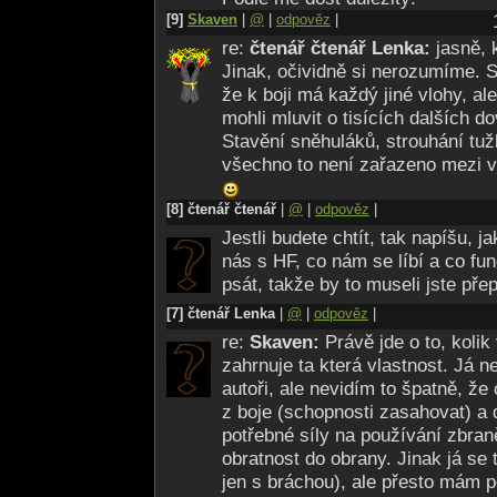
[9]
Skaven
|
@
|
odpověz
|
re:
čtenář čtenář Lenka:
jasně, 
Jinak, očividně si nerozumíme.
že k boji má každý jiné vlohy, al
mohli mluvit o tisících dalších do
Stavění sněhuláků, strouhání tuž
všechno to není zařazeno mezi v
[8] čtenář čtenář
|
@
|
odpověz
|
Jestli budete chtít, tak napíšu, 
nás s HF, co nám se líbí a co f
psát, takže by to museli jste přep
[7] čtenář Lenka
|
@
|
odpověz
|
re:
Skaven:
Právě jde o to, koli
zahrnuje ta která vlastnost. Já 
autoři, ale nevidím to špatně, že o
z boje (schopnosti zasahovat) a d
potřebné síly na používání zbran
obratnost do obrany. Jinak já se
jen s bráchou), ale přesto mám p