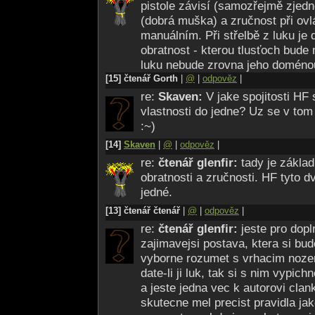
pistole závisí (samozřejmě zjed
(dobrá muška) a zručnost při ovl
manuálním. Při střelbě z luku je d
obratnost - kterou tlusťoch bude m
luku nebude zrovna jeho doméno
[15] čtenář Gorth
|
@
|
odpověz
|
re:
Skaven:
V jake spojitosti HF 
vlastnosti do jedne? Uz se v tom
:~)
[14]
Skaven
|
@
|
odpověz
|
re:
čtenář glenfir:
tady je základ
obratnosti a zručnosti. HF tyto d
jedné.
[13] čtenář čtenář
|
@
|
odpověz
|
re:
čtenář glenfir:
jeste pro dopln
zajimavejsi postava, ktera si bud
vyborne rozumet s vrhacim noze
date-li ji luk, tak si s nim vypichn
a jeste jedna vec k autorovi clan
skutecne mel precist pravidla jak