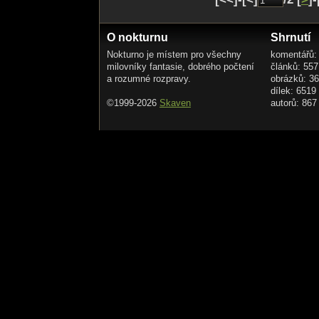
O nokturnu
Shrnutí
Nokturno je místem pro všechny
komentářů:
milovníky fantasie, dobrého počtení
článků: 557
a rozumné rozpravy.
obrázků: 3
dílek: 6519
©1999-2026
Skaven
autorů: 867