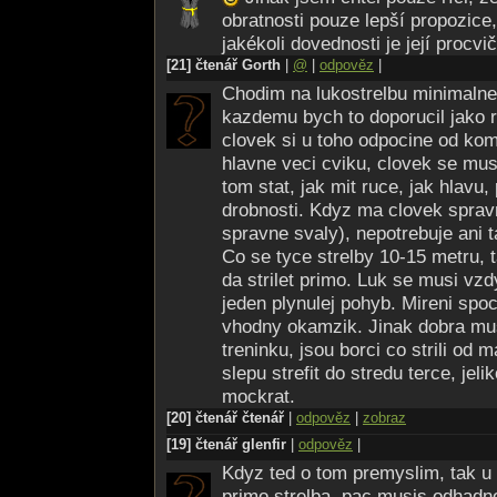
obratnosti pouze lepší propozice,
jakékoli dovednosti je její procvi
[21] čtenář Gorth
|
@
|
odpověz
|
Chodim na lukostrelbu minimalne
kazdemu bych to doporucil jako r
clovek si u toho odpocine od kom
hlavne veci cviku, clovek se mus
tom stat, jak mit ruce, jak hlavu,
drobnosti. Kdyz ma clovek spravn
spravne svaly), nepotrebuje ani t
Co se tyce strelby 10-15 metru, 
da strilet primo. Luk se musi vzd
jeden plynulej pohyb. Mireni spo
vhodny okamzik. Jinak dobra mu
treninku, jsou borci co strili od 
slepu strefit do stredu terce, jel
mockrat.
[20] čtenář čtenář
|
odpověz
|
zobraz
[19] čtenář glenfir
|
odpověz
|
Kdyz ted o tom premyslim, tak u s
primo strelba, pac musis odhadno