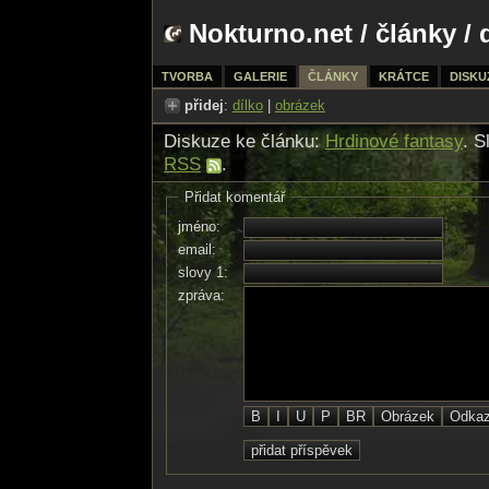
Nokturno.net
/
články
/ 
TVORBA
GALERIE
ČLÁNKY
KRÁTCE
DISKU
přidej
:
dílko
|
obrázek
Diskuze ke článku:
Hrdinové fantasy
. S
RSS
.
Přidat komentář
jméno:
email:
slovy 1:
zpráva: