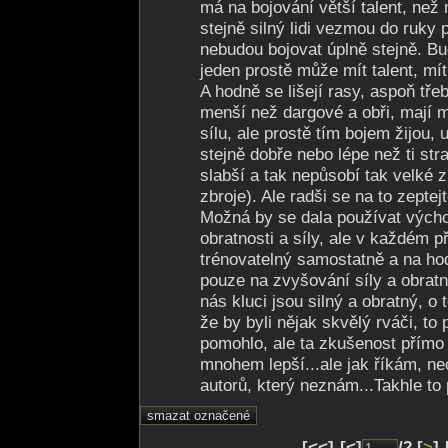
má na bojování větší talent, než 
stejně silný lidi vezmou do ruky
nebudou bojovat úplně stejně. Bu
jeden prostě může mít talent, mít
A hodně se lišejí rasy, aspoň třeb
menší než dargové a obři, mají 
sílu, ale prostě tím bojem žijou,
stejně dobře nebo lépe než ti stra
slabší a tak nepůsobí tak velké z
zbroje). Ale radši se na to zeptejt
Možná by se dala používat výcho
obratnosti a síly, ale v každém p
trénovatelný samostatně a na ho
pouze na zvyšování síly a obrat
nás kluci jsou silný a obratný, o 
že by byli nějak skvělý rváči, to 
pomohlo, ale ta zkušenost přímo
mnohem lepší...ale jak říkám, n
autorů, který neznám...Takhle t
[<<]-[<]
/2 [
>
]-