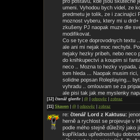
pro postavu, kde jsou skutecne j
umeni. Vyhodou bych videl, ze ko
predmetu je tolik, ze i zacinajici
moznost vyberu, ktery mi u drd+ 
zkušeny PJ naopak muze dle sve
modifikovat.
Co se tyce doprovodnych textu .
ale ani mi nejak moc nechybi. Po
nejaky hezky pribeh, nebo neco 
do knihkupectvi a koupim si fant
neco .. Mozna to hezky vypada, 
tom hleda ... Naopak musim rici,
solidne popsan Roleplaying... by
vyhradu .. omlouvam se za pripa
ale pisi tak jak me myslenky napad
[12] čtenář glenfir
|
@
|
odpověz
|
zobraz
[11]
Skaven
|
@
|
odpověz
|
zobraz
re:
čtenář Lord z Kaktusu:
jeno
herně a rychlost se projevuje v 
podle mého stejně důležitý jako j
kupříkladu upřednostňuju dobrodr