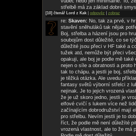
vůbec nebo jen minimálně. To, že
střelbě má za základ dobré smysl
[10] čtenář Lord z Kak
|
odpověz
|
zobraz
re:
Skaven:
No, tak za prvé, v h
stavění sněhuláků tak nějak potř
Boj, střelba a házení jsou pro hru
soubojům dost důležité, co se tý
důležité jsou přeci v HF také a c
tužek atd, nemůže být přeci všec
opakuji, ale boj je podle mě také o
nejen o síle a obratnosti a proto 
tak to chápu. a jestli je boj, stř
je těžká otázka. Ale uvedu příkla
fantasy světů výborní střelci z l
nejinak. Je to jejich vrozená vla
že je už skoro jedno, jestli je v
elfové cvičí s lukem více než lidé
začínajícím dobrodružství mají e
pro střelbu. Nevím jestli je to dob
říct, že podle mě není důležíté pi
vrozená vlastnost, ale to že má 
Podle mě dost důležitý.