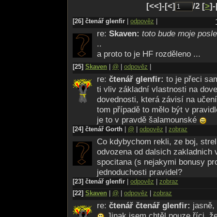
[<<]-[<]
/2 [
>
]-
[26] čtenář glenfir
|
odpověz
|
re:
Skaven:
toto bude moje posle
..
a proto to je HF rozděleno ...
[25]
Skaven
|
@
|
odpověz
|
re:
čtenář glenfir:
to je přeci s
ti vliv základní vlastnosti na dov
dovednosti, která závisí na učení
tom případě to mělo být v pravid
je to v pravdě šalamounské
[24] čtenář Gorth
|
@
|
odpověz
|
zobraz
Co kdybychom rekli, ze boj, strel
odvozena od dalsich zakladnich v
spocitana (s nejakymi bonusy pr
jednoduchosti pravidel?
[23] čtenář glenfir
|
odpověz
|
zobraz
[22]
Skaven
|
@
|
odpověz
|
zobraz
re:
čtenář čtenář glenfir:
jasně,
Jinak jsem chtěl pouze říci, že