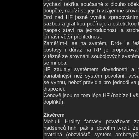
vychází takřka současně s dlouho oček
doupěte, nabízí se jejich vzájemné srovn
Drd nad HF jasně vyniká zpracováním 
sazbou a grafikou počínaje a estetickou
naopak staví na jednoduchosti a stroho
přináší větší přehlednost.
Zaměřím-li se na systém, Drd+ je řeš
postavy i důraz na RP je propracova
vítězně ze srovnání soubojových systémů 
se mi oba.
HF zaujaly systémem dovedností a ro
variabilnější než systém povolání, av
se vyhnu, neboť pravidla pro jednodliv
dispozici.
Cenově jsou na tom lépe HF (nabízejí vša
doplňků).
Závěrem
Mohu-li Hrdiny fantasy považovat z
nadšenců hnh, pak si dovolím tvrdit, že
hratelná (obzvláště systém archetyp