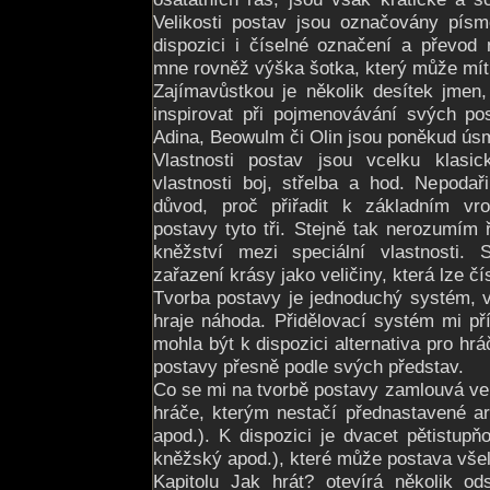
Velikosti postav jsou označovány pís
dispozici i číselné označení a převod 
mne rovněž výška šotka, který může mít
Zajímavůstkou je několik desítek jmen
inspirovat při pojmenovávání svých pos
Adina, Beowulm či Olin jsou poněkud úsm
Vlastnosti postav jsou vcelku klasi
vlastnosti boj, střelba a hod. Nepodaři
důvod, proč přiřadit k základním vro
postavy tyto tři. Stejně tak nerozumím
kněžství mezi speciální vlastnosti. 
zařazení krásy jako veličiny, která lze čís
Tvorba postavy je jednoduchý systém, 
hraje náhoda. Přidělovací systém mi př
mohla být k dispozici alternativa pro hráč
postavy přesně podle svých představ.
Co se mi na tvorbě postavy zamlouvá ve
hráče, kterým nestačí přednastavené ar
apod.). K dispozici je dvacet pětistupň
kněžský apod.), které může postava všel
Kapitolu Jak hrát? otevírá několik od