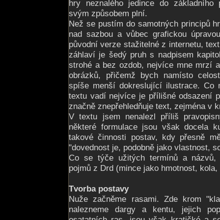
hry neznalého jedince do základního p
svým způsobem plní.
Než se pustím do samotných principů hr
nad sazbou a vůbec grafickou úpravou.
původní verze stažitelné z internetu, text
záhlaví je šedý pruh s nadpisem kapito
strohé a bez ozdob, nejvíce mne mrzí 
obrázků, přičemž bych namísto celost
spíše menší dokreslující ilustrace. Co m
textu vadí nejvíce je přílišné odsazení 
značně znepřehledňuje text, zejména v k
V textu jsem nenalezl příliš pravopis
některé formulace jsou však docela ku
takové činnosti postav, kdy přesně m
"dovednost je, podobně jako vlastnost, s
Co se týče užitých termínů a názvů,
pojmů z Drd (mince jako hmotnost, kola,
Tvorba postavy
Nuže začněme rasami. Zde krom "klas
nalezneme dargy a kentu, jejich pop
osatatních ras, jsou však kratičké a s