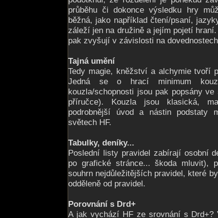
průběhu či dokonce výsledku hry můž
běžná, jako například čtení/psaní, jazyk
záleží jen na družině a jejím pojetí hran
pak zvyšují v závislosti na dovednostech
Tajná umění
Tedy magie, kněžství a alchymie tvoří po
Jedná se o hrací minimum kouzel
kouzla/schopnosti jsou pak popsány ve
příručce). Kouzla jsou klasická, m
podrobnější úvod a nástin podstaty 
světech HF.
Tabulky, deníky...
Poslední listy pravidel zabírají osobní d
po grafické stránce... škoda mluvit), 
souhrn nejdůležitějších pravidel, které 
odděleně od pravidel.
Porovnání s Drd+
A jak vychází HF ze srovnání s Drd+?