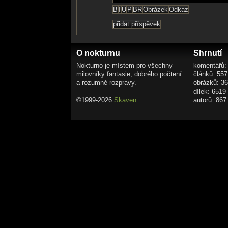
O nokturnu
Shrnutí
Nokturno je místem pro všechny
komentářů:
milovníky fantasie, dobrého počtení
článků: 557
a rozumné rozpravy.
obrázků: 3
dílek: 6519
©1999-2026
Skaven
autorů: 867