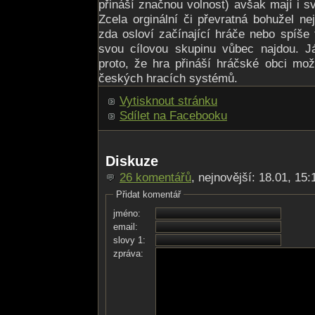
přináší značnou volnost) avšak mají i s
Zcela orginální či převratná bohužel ne
zda osloví začínající hráče nebo spíše t
svou cílovou skupinu vůbec najdou. Já
proto, že hra přináší hráčské obci mo
českých hracích systémů.
Vytisknout stránku
Sdílet na Facebooku
Diskuze
26 komentářů
, nejnovější: 18.01, 15:1
Přidat komentář
jméno:
email:
slovy 1:
zpráva: