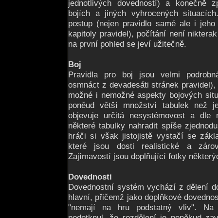
jednotlivých dovedností) a konečně z
bojích a jiných vyhrocených situacích
postup (nejen pravidlo samé ale i jeho
kapitoly pravidel), počítání není nikter
na první pohled se jeví užitečně.
Boj
Pravidla pro boj jsou velmi podrobn
osmnáct z devadesáti stránek pravidel),
možné i nemožné aspekty bojových situ
poněud větší množství tabulek než j
objevuje určitá nesystémovost a dle
některé tabulky nahradit spíše zjednod
hráči si však jistojistě vystačí se zákl
které jsou dosti realistické a záro
Zajímavostí jsou doplňující fotky některýc
Dovednosti
Dovednostní systém vychází z dělení d
hlavní, přičemž jako doplňkové dovednost
"nemají na hru podstatný vliv". N
podotknul, že rozdělení je poněkud zav