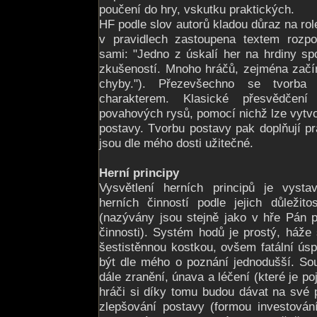
poučení do hry, vskutku praktických.
HF podle slov autorů kladou důraz na rol
v pravidlech zastoupena textem rozpor
sami: "Jedno z úskalí her na hrdiny sp
zkušeností. Mnoho hráčů, zejména začín
chyby."). Přezevšechno se tvorba 
charakterem. Klasické přesvědčen
povahových rysů, pomocí nichž lze vytvoř
postavy. Tvorbu postavy pak doplňují pra
jsou dle mého dosti užitečné.
Herní principy
Vysvětlení herních principů je vyst
herních činností podle jejich důležit
(nazývány jsou stejně jako v hře Pán 
činnosti). Systém hodů je prostý, háže
šestistěnnou kostkou, ovšem fatální ú
být dle mého o poznání jednodušší. Sou
dále zranění, únava a léčení (které je po
hráči si díky tomu budou dávat na své 
zlepšování postavy (formou investován