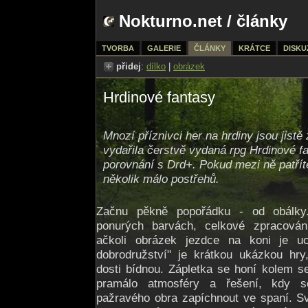
Nokturno.net
/
články
TVORBA
GALERIE
ČLÁNKY
KRÁTCE
DISKU
přidej
:
dílko
|
obrázek
Hrdinové fantasy
Mnozí příznivci her na hrdiny jsou jistě
vydařila čerstvě vydaná rpg Hrdinové fa
porovnání s Drd+. Pokud mezi ně patřít
několik málo postřehů.
Začnu pěkně popořádku - od obálky
ponurých barvách, celkové zpracován
ačkoli obrázek jezdce na koni je uc
dobrodružství" je krátkou ukázkou hry
dosti bídnou. Zápletka se honí kolem s
pramálo atmosféry a řešení, kdy s
pažravého obra zapíchnout ve spaní. Sv