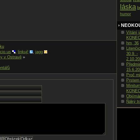
sobota
vzt
láska
b
humor
› NEOKO
Vítání j
KONE
hm, 36
nku
Litenči
icio.us
,
linkuj!
,
jagg
30.9. -
y v Ostravě
»
2.10.2
Předmin
ntářů
15.6.2
Proč m
Prstem
Minitur
KONE
Objímá
Ňáký tr