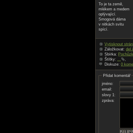
To je ta země,
mlékem a medem
oplývající.
Smogová dáma
v nitkách svitu
spící.
Vytisknout strá
Záložkovat:
del.
Sbírka:
Pochůzk
Štítky:
...
,
Diskuze:
0 kome
Přidat komentář
jméno:
email:
slovy 1:
zpráva: