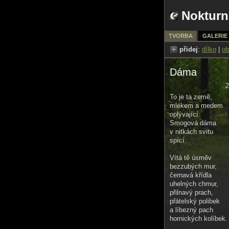
Nokturn
TVORBA
GALERIE
přidej
:
dílko
|
ob
Dáma
2
To je ta země,
mlékem a medem
oplývající.
Smogová dáma
v nitkách svitu
spící.
Vítá tě úsměv
bezzubých mur,
černavá křídla
uhelných chmur,
přilnavý prach,
přátelský polibek
a líbezný pach
hornických kolíbek.