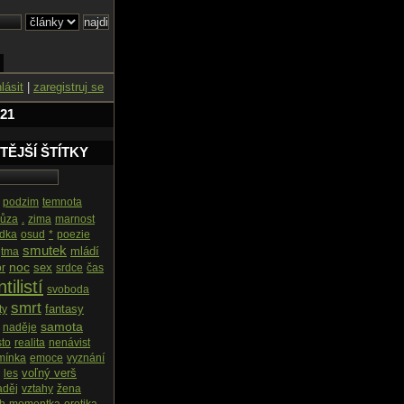
hlásit
|
zaregistruj se
 21
TĚJŠÍ ŠTÍTKY
podzim
temnota
růza
.
zima
marnost
ídka
osud
*
poezie
smutek
mládí
tma
noc
sex
or
srdce
čas
tilistí
svoboda
smrt
fantasy
ty
samota
naděje
to
realita
nenávist
mínka
emoce
vyznání
voľný verš
les
aděj
vztahy
žena