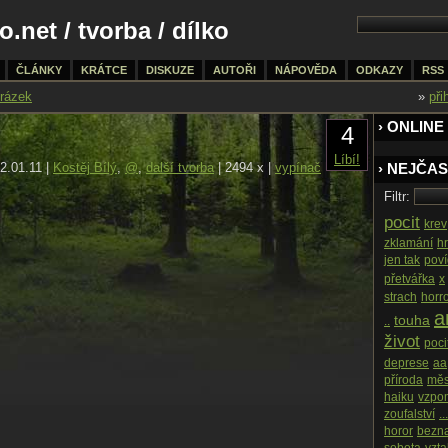
o.net
/
tvorba
/ dílko
ČLÁNKY
KRÁTCE
DISKUZE
AUTOŘI
NÁPOVĚDA
ODKAZY
RSS
rázek
»
při
› ONLINE
4
Líbí!
2.01.11 |
Kostěj Bílý
,
@
,
další tvorba
| 2494 x |
vypínač
› NEJČAS
Filtr:
pocit
krev
zklamání
h
jen tak
pov
přetvářka
x
strach
horr
an
touha
..
život
poci
deprese
aa
příroda
měs
haiku
vzpo
zoufalství
...
horor
bezn