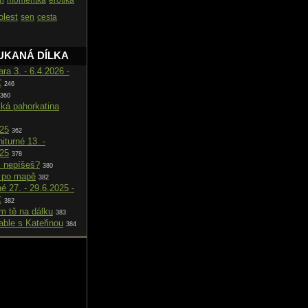
ah
momentka
erotika
olest
sen
cesta
UKANÁ DÍLKA
ara 3. - 6.4.2026 -
C
246
360
cká pahorkatina
025
362
iturné 13. -
025
378
i nepíšeš?
380
 po mapě
382
né 27. - 29.6.2025 -
C
382
m tě na dálku
383
able s Kateřinou
384