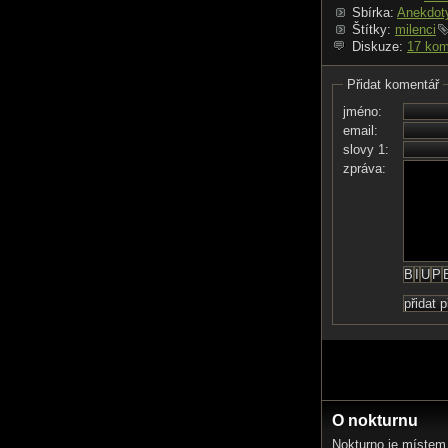
Sbírka:
Anekdoty
Štítky:
milenci
Diskuze:
17 kom
Přidat komentář
jméno:
email:
slovy 1:
zpráva:
O nokturnu
Nokturno je místem