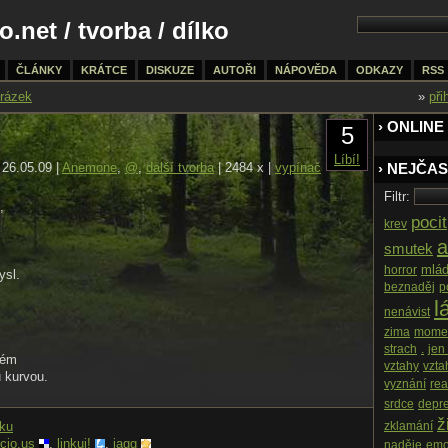
o.net
/
tvorba
/ dílko
ČLÁNKY
KRÁTCE
DISKUZE
AUTOŘI
NÁPOVĚDA
ODKAZY
RSS
rázek
»
při
› ONLINE
5
Líbí!
26.05.09 |
Anemone
,
@
,
další tvorba
| 2484 x |
vypínač
› NEJČAS
Filtr:
,
pocit
krev
a
smutek
mlád
horror
ysl.
beznaděj
p
l
nenávist
zima
mome
strach
.
jen
ném
vztahy
vzta
u kurvou.
vyznání
rea
srdce
depr
ž
nku
zklamání
icio.us
,
linkuj!
,
jagg
naděje
em