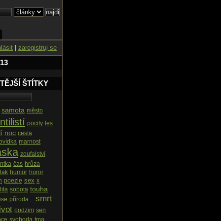
hlásit
|
zaregistruj se
 13
TĚJŠÍ ŠTÍTKY
samota
město
ntilistí
pocity
les
noc
í
cesta
ovídka
marnost
áska
zoufalství
ntka
čas
hrůza
 tak
humor
horor
sex
h
poezie
x
touha
lita
sobota
smrt
ese
příroda
..
ivot
podzim
sen
oce
svoboda
tma
...