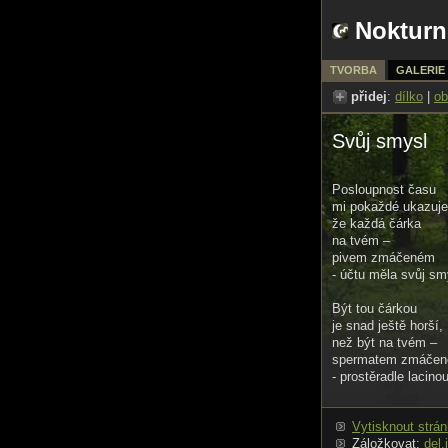
Nokturn
TVORBA
GALERIE
přidej
:
dílko
|
ob
Svůj smysl
Posloupnost času
mi pokaždé ukazuje
že každá čárka
na tvém –
pivem zmáčeném
- účtu měla svůj sm
Být tou čárkou
je snad ještě horší,
než být na tvém –
spermatem zmáče
- prostěradle lacino
Vytisknout strá
Záložkovat:
del.