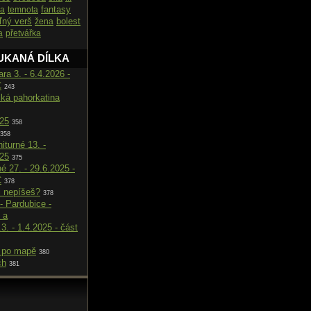
fantasy
ka
temnota
ľný verš
bolest
žena
a
přetvářka
UKANÁ DÍLKA
ara 3. - 6.4.2026 -
C
243
cká pahorkatina
025
358
358
iturné 13. -
025
375
né 27. - 29.6.2025 -
C
378
i nepíšeš?
378
- Pardubice -
 a
.3. - 1.4.2025 - část
 po mapě
380
ch
381