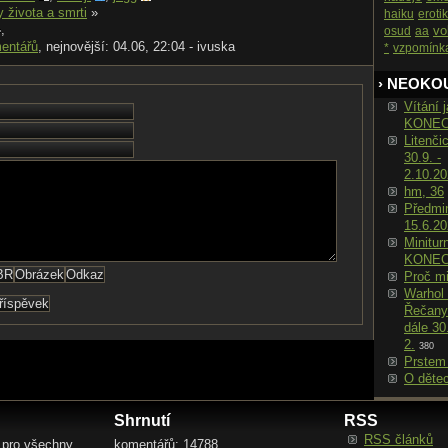
 života a smrti
»
haiku
eroti
,
vo
osud
aa
entářů
, nejnovější: 04.06, 22:04 - ivuska
*
vzpomínk
› NEOKO
Vítání j
KONE
Litenči
30.9. -
2.10.2
hm, 36
Předmin
15.6.2
Minitur
KONE
Proč m
Warhol 
Řečany
dále 30
2.
380
Prstem
O děte
Shrnutí
RSS
RSS článků
 pro všechny
komentářů: 14788