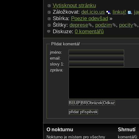
Vytisknout stránku
Záložkovat:
del.icio.us
,
linkuj!
,
ja
Sbírka:
Poezie odevšad
»
Štítky:
deprese
,
podzim
,
pocity
Diskuze:
0 komentářů
Přidat komentář
jméno:
email:
slovy 1:
zpráva:
O nokturnu
Shrnutí
Nokturno je místem pro všechny
komentářů: