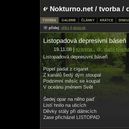
Nokturno.net
/
tvorba
/ 
TVORBA
GALERIE
ČLÁNKY
KRÁTCE
DISKU
přidej
:
dílko
|
obrázek
Listopadová depresivní báseň
19.11.08 |
Kristina
,
@
,
další tvorb
Listopadová depresivní báseň
Popel padal z cigaret
Z kanálů šedý dým stoupal
Podzimní měsíc se koupal
V oceánu jménem Svět
Šedej opar na něho pad´
Listí hnilo na ulicích
Děvky stály při dálnicích
Zase přicházel LISTOPAD