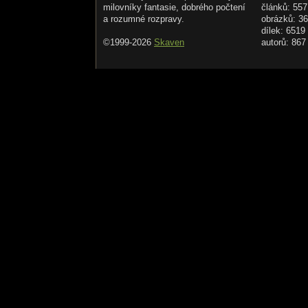
milovníky fantasie, dobrého počtení
článků: 557
a rozumné rozpravy.
obrázků: 3
dílek: 6519
©1999-2026
Skaven
autorů: 867