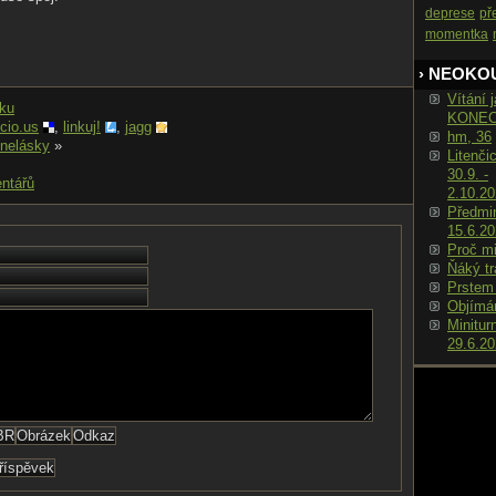
deprese
př
momentka
› NEOKO
Vítání j
nku
KONE
icio.us
,
linkuj!
,
jagg
hm, 36
 nelásky
»
Litenči
30.9. -
ntářů
2.10.2
Předmin
15.6.2
Proč m
Ňáký tr
Prstem
Objímá
Minitur
29.6.2