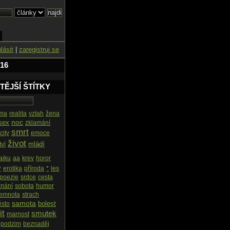
hlásit
|
zaregistruj se
 16
TĚJŠÍ ŠTÍTKY
ima
realita
vztah
žena
noc
sex
zklamání
smrt
city
emoce
život
mládí
tví
aiku
aa
krev
horor
y
erotika
příroda
*
les
poezie
srdce
cesta
znání
sobota
humor
temnota
strach
samota
bolest
sto
it
smutek
marnost
podzim
beznaděj