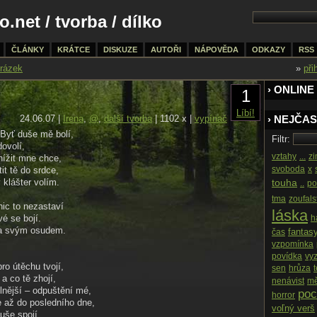
o.net
/
tvorba
/ dílko
ČLÁNKY
KRÁTCE
DISKUZE
AUTOŘI
NÁPOVĚDA
ODKAZY
RSS
rázek
»
při
› ONLINE
1
Líbí!
24.06.07 |
Irena
,
@
,
další tvorba
| 1102 x |
vypínač
› NEJČAS
Byť duše mě bolí,
Filtr:
dovolí,
vztahy
...
z
nížit mne chce,
svoboda
x
it tě do srdce,
 klášter volím.
touha
..
po
tma
zoufals
nic to nezastaví
láska
é se bojí.
h
za svým osudem.
fantas
čas
vzpomínka
povídka
vy
ro útěchu tvojí,
sen
hrůza
a co tě zhojí,
nenávist
mě
ilnější – odpuštění mé,
poc
horror
e až do posledního dne,
voľný verš
uše spojí