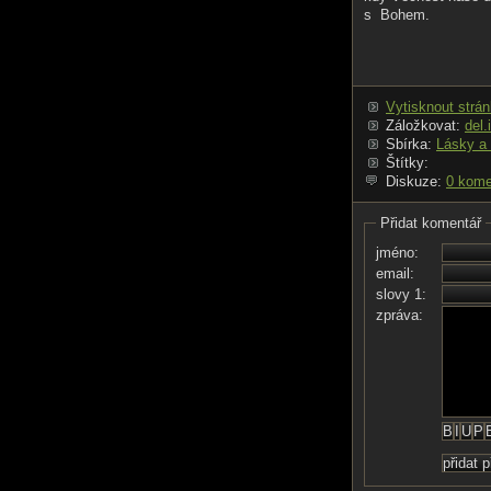
s Bohem.
Vytisknout strá
Záložkovat:
del.
Sbírka:
Lásky a
Štítky:
Diskuze:
0 kome
Přidat komentář
jméno:
email:
slovy 1:
zpráva: