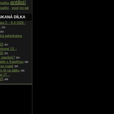
antilistí
etvářka
naděje
.
osud
jen tak
UKANÁ DÍLKA
ara 3. - 6.4.2026 -
C
253
363
cká pahorkatina
025
367
iturné 13. -
025
381
i nepíšeš?
384
able s Kateřinou
386
 po mapě
386
m tě na dálku
388
né 27. -
025
388