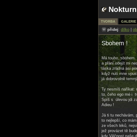
Nokturn
TVORBA
GALERIE
přidej
:
dílko
|
ob
Sbohem !
Má touho, sbohem. 
a přání odejít mi ne
láska zrádná asi po
když nutí mne vpust
já dobrovolně temný
Ty nesmíš naříkat: 
to, čeho ego mé i tv
Spíš s úlevou jdi 
Adieu !
Já ti tu nechávám, p
to nejlepší, co mám 
ze všech léků, nejs
jež provázet tě bud
kdy Věčnost naše d