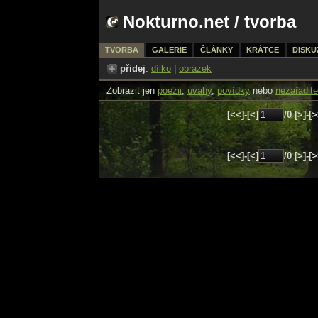
Nokturno.net
/
tvorba
TVORBA
GALERIE
ČLÁNKY
KRÁTCE
DISKU
přidej
:
dílko
|
obrázek
Zobrazit jen
poezii
,
úvahy
,
povídky
nebo
nezařadite
[<<]-[<]
/0 [>]-[
[<<]-[<]
/0 [>]-[