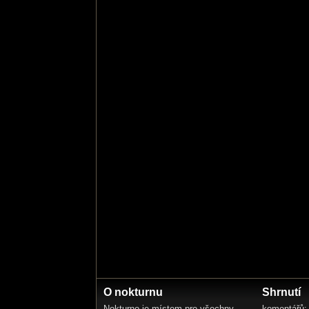
O nokturnu
Shrnutí
Nokturno je místem pro všechny
komentářů: