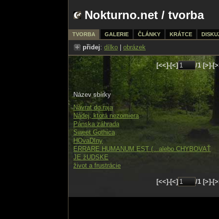
Nokturno.net
/
tvorba
TVORBA
GALERIE
ČLÁNKY
KRÁTCE
DISKU
přidej
:
dílko
|
obrázek
[<<]-[<]
/1 [>]-[
Název sbírky
Návrat do raja
Nádej, ktorá nezomiera
Pánska záhrada
Sweet Gothica
HOvaDIny
ERRARE HUMANUM EST (...alebo CHYBOVAŤ
JE žUDSKE
život a frustrácie
[<<]-[<]
/1 [>]-[