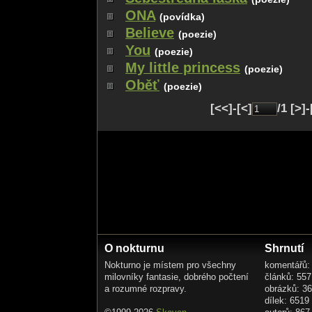
ONA
(povídka)
Believe
(poezie)
You
(poezie)
My little princess
(poezie)
Oběť
(poezie)
[<<]-[<]
/1 [>]
O nokturnu
Shrnutí
Nokturno je místem pro všechny
komentářů:
milovníky fantasie, dobrého počtení
článků: 557
a rozumné rozpravy.
obrázků: 3
dílek: 6519