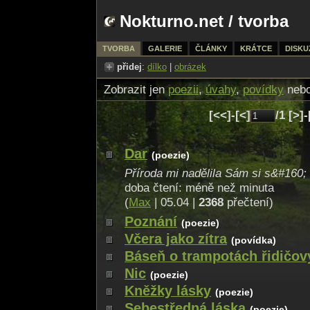
Nokturno.net
/
tvorba
TVORBA
GALERIE
ČLÁNKY
KRÁTCE
DISKU
přidej
:
dílko
|
obrázek
Zobrazit jen
poezii
,
úvahy
,
povídky
neb
[<<]-[<]
/1 [>]
Dar
(poezie)
Příroda mi nadělila Sám si s&#160; 
doba čtení: méně než minuta
(
Max
| 05.04 |
2368
přečtení)
Poznání
(poezie)
Včera jako zítra
(povídka)
Báseň o trampotách řidičov
Nic
(poezie)
Kněžky lásky
(poezie)
Sebestředná láska
(poezie)