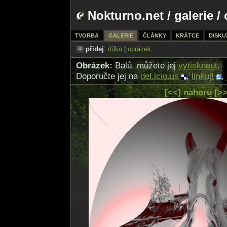
Nokturno.net
/
galerie
/ 
TVORBA
GALERIE
ČLÁNKY
KRÁTCE
DISKU
přidej
:
dílko
|
obrázek
Obrázek:
Balů, můžete jej
vytisknout
.
Doporučte jej na
del.icio.us
,
linkuj!
,
[<<]
nahoru
[>>