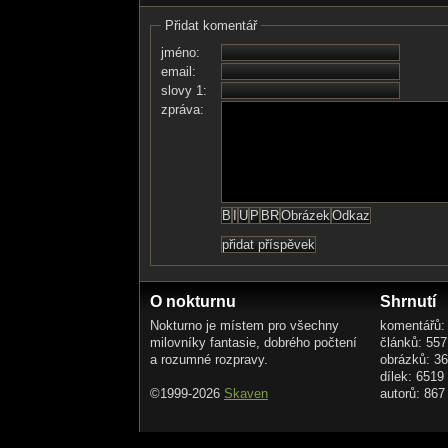
Přidat komentář
jméno:
email:
slovy 1:
zpráva:
O nokturnu
Shrnutí
Nokturno je místem pro všechny
komentářů:
milovníky fantasie, dobrého počtení
článků: 557
a rozumné rozpravy.
obrázků: 3
dílek: 6519
©1999-2026
Skaven
autorů: 867