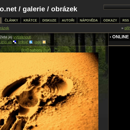
o.net
/
galerie
/ obrázek
ČLÁNKY
KRÁTCE
DISKUZE
AUTOŘI
NÁPOVĚDA
ODKAZY
RSS
rázek
»
při
› ONLINE
žete jej
vytisknout
.
.icio.us
,
linkuj!
,
jagg
[<<]
nahoru
[>>]