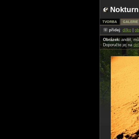
Nokturn
TVORBA
GALERIE
přidej
:
dílko
|
ob
Obrázek:
anděl, mů
Doporučte jej na
del