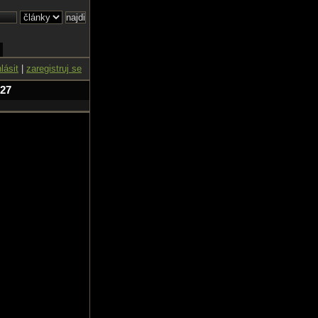
hlásit
|
zaregistruj se
 27