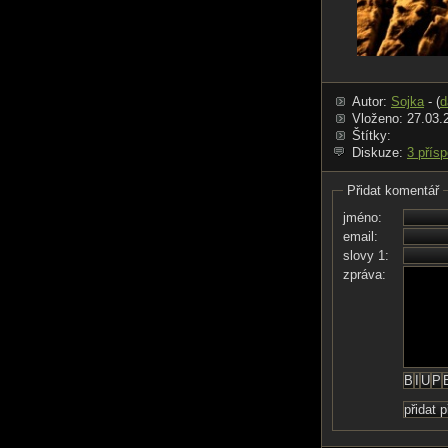
Autor:
Sojka
- (
d
Vloženo: 27.03.
Štítky:
Diskuze:
3 přís
Přidat komentář
jméno:
email:
slovy 1:
zpráva: