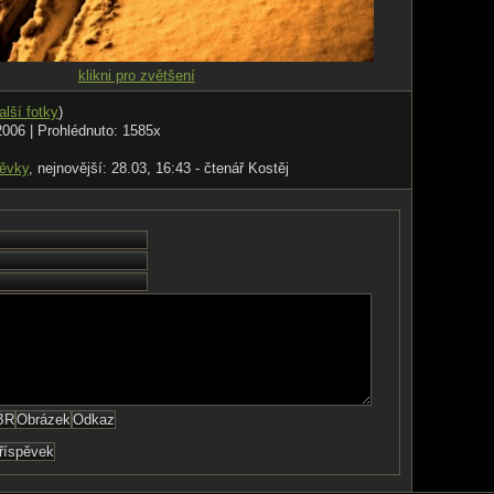
klikni pro zvětšení
alší fotky
)
2006 | Prohlédnuto: 1585x
pěvky
, nejnovější: 28.03, 16:43 - čtenář Kostěj