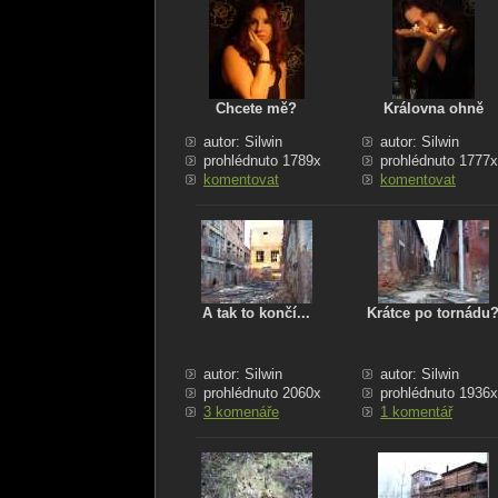
Chcete mě?
Královna ohně
autor: Silwin
autor: Silwin
prohlédnuto 1789x
prohlédnuto 1777x
komentovat
komentovat
A tak to končí...
Krátce po tornádu
autor: Silwin
autor: Silwin
prohlédnuto 2060x
prohlédnuto 1936x
3 komenáře
1 komentář