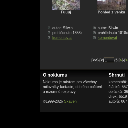
Fuuuj
Pohled z venku
autor: Silwin
autor: Silwin
prohlédnuto 1858x
prohlédnuto 1818x
komentovat
komentovat
[<<]-[<]
/5 [
>
]-[
>
O nokturnu
Shrnutí
Nokturno je místem pro všechny
komentářů:
milovníky fantasie, dobrého počtení
článků: 557
a rozumné rozpravy.
obrázků: 3
dílek: 6519
©1999-2026
Skaven
autorů: 867