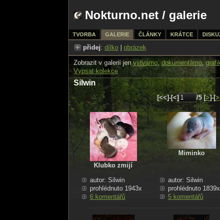
Nokturno.net
/
galerie
TVORBA
GALERIE
ČLÁNKY
KRÁTCE
DISKU
přidej
:
dílko
|
obrázek
Zobrazit v galerii jen
výtvarno
,
dokumentárno
,
grafi
Vypsat kolekce
Silwin
[<<]-[<]
/5 [
>
]-[
>
Miminko
Klubko zmijí
autor: Silwin
autor: Silwin
prohlédnuto 1943x
prohlédnuto 1839x
6 komentářů
5 komentářů