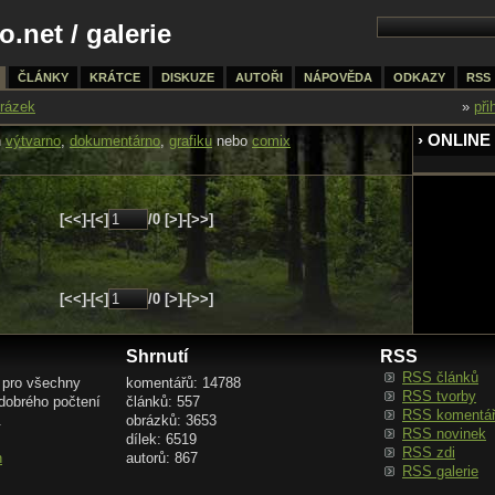
o.net
/
galerie
ČLÁNKY
KRÁTCE
DISKUZE
AUTOŘI
NÁPOVĚDA
ODKAZY
RSS
rázek
»
při
› ONLINE
n
výtvarno
,
dokumentárno
,
grafiku
nebo
comix
[<<]-[<]
/0 [>]-[>>]
[<<]-[<]
/0 [>]-[>>]
Shrnutí
RSS
RSS článků
 pro všechny
komentářů: 14788
RSS tvorby
 dobrého počtení
článků: 557
RSS komentá
.
obrázků: 3653
RSS novinek
dílek: 6519
RSS zdi
n
autorů: 867
RSS galerie