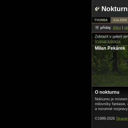
Nokturn
TVORBA
GALERIE
přidej
:
dílko
|
ob
Zobrazit v galerii je
Vypsat kolekce
Milan Pekárek
O nokturnu
Nokturno je místem
milovníky fantasie,
a rozumné rozpravy
©1999-2026
Skave