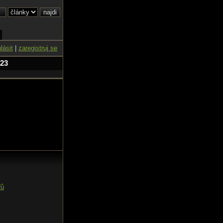
hlásit
|
zaregistruj se
 23
řů