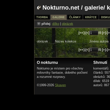
Nokturno.net
/
galerie
/ 
TVORBA
GALERIE
ČLÁNKY
KRÁTCE
DISKU
přidej
:
dílko
|
obrázek
[<<]-[<]
/0 [>]-[
obrázek
Název kolekce
Jméno autora
[<<]-[<]
/0 [>]-[
O nokturnu
Shrnutí
Nokturno je místem pro všechny
komentářů:
milovníky fantasie, dobrého počtení
článků: 557
a rozumné rozpravy.
obrázků: 3
dílek: 6519
©1999-2026
Skaven
autorů: 867