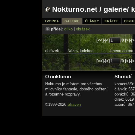
Nokturno.net
/
galerie
/ 
TVORBA
GALERIE
ČLÁNKY
KRÁTCE
DISKU
přidej
:
dílko
|
obrázek
[<<]-[<]
/0 [>]-[
obrázek
Název kolekce
Jméno autora
[<<]-[<]
/0 [>]-[
O nokturnu
Shrnutí
Nokturno je místem pro všechny
komentářů:
milovníky fantasie, dobrého počtení
článků: 557
a rozumné rozpravy.
obrázků: 3
dílek: 6519
©1999-2026
Skaven
autorů: 867