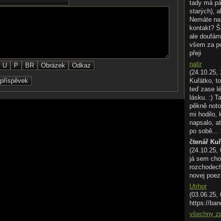
tady má pá
starých), a
Nemáte na 
oky
kontakt? Š
ale doufám
všem za p
přeji
natir
(24.10.25, 
Kuřátko, to
teď zase l
lásku. :) T
pěkně noto
mi hodilo,
napsalo, ať
po sobě... 
čtenář Ku
(24.10.25,
já sem cho
rozchodech.
novej poez
Utrhor
(03.06.25,
https://ban
všechny z