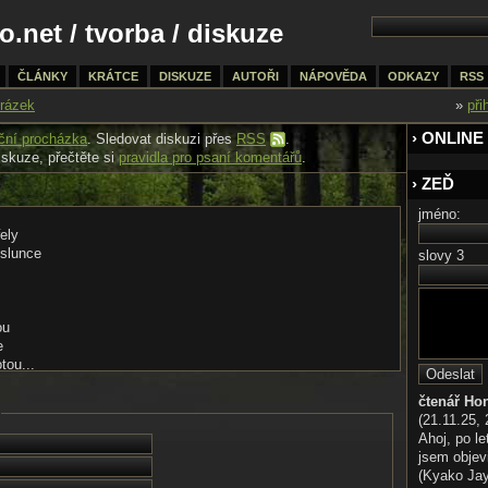
o.net
/
tvorba
/ diskuze
ČLÁNKY
KRÁTCE
DISKUZE
AUTOŘI
NÁPOVĚDA
ODKAZY
RSS
rázek
»
při
› ONLINE
ční procházka
. Sledovat diskuzi přes
RSS
.
iskuze, přečtěte si
pravidla pro psaní komentářů
.
› ZEĎ
jméno:
řely
 slunce
slovy 3
ou
e
tou...
ní
čtenář Ho
třků
(21.11.25, 
ek tak velkých
Ahoj, po le
la do tvého vniřku
jsem objev
(Kyako Jaya