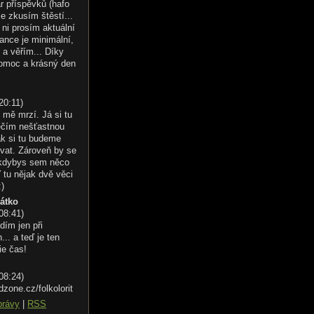
r příspěvků (hafo
le zkusím štěstí...
ni prosím aktuální
ance je minimální,
 a věřím... Díky
omoc a krásný den
20:11
)
 mě mrzí. Já si tu
éčím nešťastnou
ak si tu budeme
vat. Zároveň by se
 kdybys sem něco
 tu nějak dvě věci
:)
řátko
 08:41
)
dím jen při
.. a teď je ten
ie čas!
 08:24
)
dzone.cz/folkolorit
právy
|
RSS