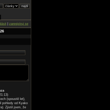
hlásit
|
zaregistruj se
 26
nza
21:13
)
tech (spoustě let),
il pohledy od Kyako
). Zjistil jsem, že