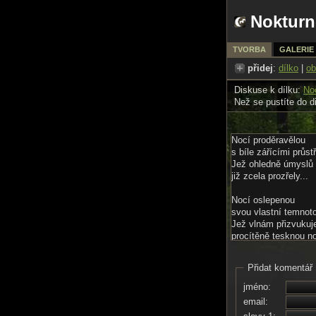
Nokturn
TVORBA
GALERIE
přidej
:
dílko
|
ob
Diskuse k dílku:
No
Než se pustíte do d
Nocí proděravělou
s bíle zářícími průst
Jež ohledně úmyslů
již zcela prozřely...
Nocí oslepenou
svou vlastní temnot
Jež vlnám přizvukuj
procítěně tesknou no
... Kráčíš v očekává
Přidat komentář
o poznání lepších zí
Dunami veselých zrn
jméno:
že by se již nevmáčk
email: