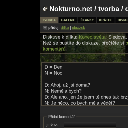
Nokturno.net
/
tvorba
/ 
TVORBA
GALERIE
ČLÁNKY
KRÁTCE
DISKU
přidej
:
dílko
|
obrázek
Diskuse k dílku:
Konec světa
. Sledovat
Než se pustíte do diskuze, přečtěte si
p
komentářů
.
D = Den
N = Noc
D: Ahoj, už jsi doma?
N: Neměla bych?
D: Ale ano, jen že jsem tě dnes tak br
N: Je něco, co bych měla vědět?
D: Co?
N: Cokoliv.
Přidat komentář
D: Ne.
jméno:
N: Opravdu?