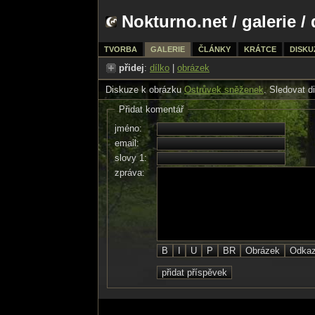
Nokturno.net
/
galerie
/ 
TVORBA
GALERIE
ČLÁNKY
KRÁTCE
DISKU
přidej
:
dílko
|
obrázek
Diskuze k obrázku
Ostrůvek sněženek
. Sledovat d
Přidat komentář
jméno:
email:
slovy 1:
zpráva: