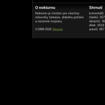
O nokturnu
Shrnutí
Nokturno je místem pro všechny
komentářů:
milovníky fantasie, dobrého počtení
článků: 557
a rozumné rozpravy.
obrázků: 3
dílek: 6519
©1999-2026
Skaven
autorů: 867