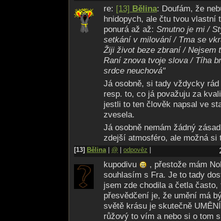
re:
[13]
Bělina
: Doufám, že neb
hnidopych, ale čtu tvou vlastní 
ponurá až až:
Smutno je mi / St
setkání v milování / Tma se vk
Žiji život beze zbraní / Nejsem
Raní znova tvoje slova / Tíha br
srdce neuchová"
Já osobně, si tady vždycky rád 
resp. to, co já považuju za kval
jestli to ten člověk napsal ve 
zvesela.
Já osobně nemám žádný zásadně
zdejší atmosféro, ale možná si 
[13]
Bělina
|
@
|
odpověz
|
kupodivu
, přestože mám Nok
souhlasím s Fra. Je to tady do
jsem zde chodila a četla často
přesvědčení je, že umění má bý
světě krásu je skutečně UMĚN
růžový to vím a nebo si o tom s