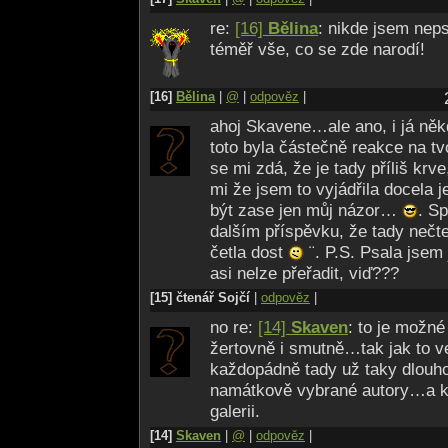
re:
[16]
Bělina
: nikde jsem neps
téměř vše, co se zde narodí!
[16]
Bělina
|
@
|
odpověz
|
ahoj Skavene…ale ano, i já ně
toto byla částečně reakce na t
se mi zdá, že je tady příliš kr
mi že jsem to vyjádřila docel
být zase jen můj názor…
. Sp
dalším příspěvku, že tady nečt
četla dost
¨. P.S. Psala jsem 
asi nelze přeřadit, viď???
[15] čtenář Sojčí
|
odpověz
|
no re:
[14]
Skaven
: to je možné
žertovně i smutně…tak jak to
každopádně tady už taky dlouho
namátkově vybrané autory…a k
galerii.
[14]
Skaven
|
@
|
odpověz
|