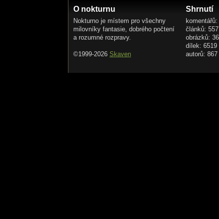
O nokturnu
Shrnutí
Nokturno je místem pro všechny
komentářů:
milovníky fantasie, dobrého počtení
článků: 557
a rozumné rozpravy.
obrázků: 3
dílek: 6519
©1999-2026
Skaven
autorů: 867