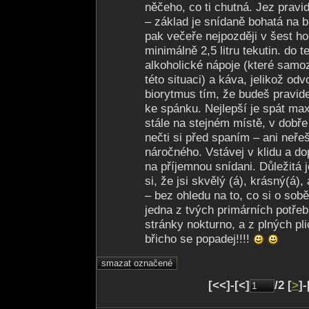
něčeho, co ti chutná. Jez pravi
– základ je snídaně bohatá na b
pak večeře nejpozději v šest ho
minimálně 2,5 litru tekutin. do t
alkoholické nápoje (které samo
této situaci) a káva, jelikož odv
biorytmus tím, že budeš pravide
ke spánku. Nejlepší je spát ma
stále na stejném místě, v dobře
nečti si před spaním – ani neře
náročného. Vstávej v klidu a do
na příjemnou snídani. Důležitá j
si, že jsi skvělý (á), krásný(á),
– bez ohledu na to, co si o sobě
jedna z tvých primárních potřeb
stránky nokturno, a z plných plic
břicho se popadej!!!!
[<<]-[<]
/2 [
>
]-