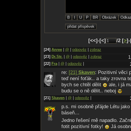
[<<]-[<]
/2 [
>
]-
[24]
Anree
|
@
|
odpověz
|
zobraz
[23]
Dr.Str.
|
@
|
odpověz
|
zobraz
1
[22]
Fra
|
@
|
odpověz
|
re:
[21]
Skaven
: Pozitivní věci
teď není foťák.. a taky zrovna t
bych se chtěl dělit
ale, i já 
budu se o ně dělit.. neboj
[21]
Skaven
|
@
|
odpověz
|
p.s. mi osobně přájde Létu jako
báseň…
Jedno řešení mě napadlo. Začni
fotit pozitivní fotky!
Já osobně