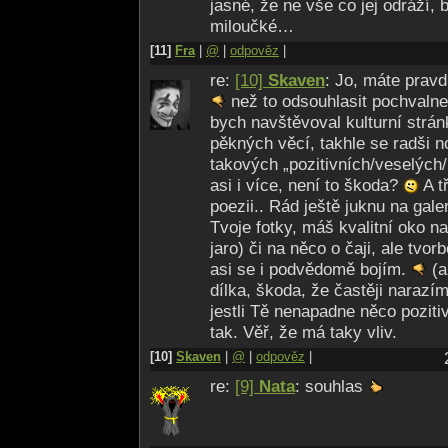
jasné, že ne vše co jej odráží,
miloučké…
[11]
Fra
|
@
|
odpověz
|
re:
[10]
Skaven
: Jo, máte pravd
než to odsouhlasit pochvaln
bych navštěvoval kulturní strán
pěkných věcí, takhle se radši 
takových „pozitivních/ve­selých/p
asi i více, není to škoda?
A t
poezii.. Rád ještě juknu na galer
Tvoje fotky, máš kvalitní oko n
jaro) či na něco o čaji, ale tvo
asi se i podvědomě bojím.
(a
dílka, škoda, že častěji narazí
jestli Tě nenapadne něco poziti
tak. Věř, že má taky vliv.
[10]
Skaven
|
@
|
odpověz
|
re:
[9]
Nata
: souhlas