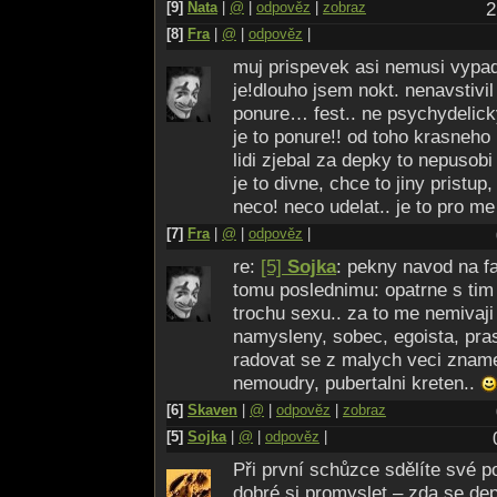
[9]
Nata
|
@
|
odpověz
|
zobraz
2
[8]
Fra
|
@
|
odpověz
|
muj prispevek asi nemusi vypad
je!dlouho jsem nokt. nenavstivi
ponure… fest.. ne psychydelick
je to ponure!! od toho krasneho
lidi zjebal za depky to nepusobi 
je to divne, chce to jiny pristup
neco! neco udelat.. je to pro m
[7]
Fra
|
@
|
odpověz
|
re:
[5]
Sojka
: pekny navod na fa
tomu poslednimu: opatrne s ti
trochu sexu.. za to me nemivaji li
namysleny, sobec, egoista, pra
radovat se z malych veci znam
nemoudry, pubertalni kreten..
[6]
Skaven
|
@
|
odpověz
|
zobraz
[5]
Sojka
|
@
|
odpověz
|
Při první schůzce sdělíte své p
dobré si promyslet – zda se de