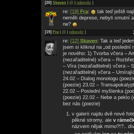
[20]
Skaven
|
@
|
odpověz
|
re:
[19]
Fra
:
tak teď ještě nají
neměli deprese, nebyli smutní a
ne?
[19]
Fra
|
@
|
odpověz
|
re:
[12]
Skaven
: Tak a teď jede
jsem si kliknul na „od poslední
je nového: 1) Tvorba včera – A
(nezařaditelné) včera – Rozbřed
– Víra (nezařaditelné) včera – 
(nezařaditelné) včera – Umírajíc
24.02 – Dialog monologu (poezie
(poezie) 23.02 – Transapokalypt
22.02 – Poslední myšlenka (poe
(poezie) 22.02 – Nebe a peklo 
bez nás (poezie)
v galerii najdu dvě nové fot
pěkné stromy, ale
v rámečk
názvem nějak mimo?!?.. di