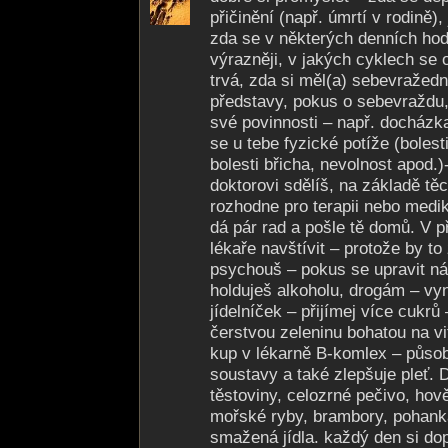
přičinění (např. úmrtí v rodině),
zda se v některých denních hod
výrazněji, v jakých cyklech se 
trvá, zda si měl(a) sebevražed
představy, pokus o sebevraždu, 
své povinnosti – např. docházk
se u tebe fyzické potíže (bolest
bolesti břicha, nevolnost apod.)
doktorovi sdělíš, na základě tě
rozhodne pro terapii nebo medi
dá pár rad a pošle tě domů. V 
lékaře navštívit – protože by to
psychouš – pokus se upravit nás
holduješ alkoholu, drogám – vy
jídelníček – přijímej více cukrů
čerstvou zeleninu bohatou na vi
kup v lékarně B-komlex – působ
soustavy a také zlepšuje pleť. 
těstoviny, celozrné pečivo, hově
mořské ryby, brambory, pohank
smažená jídla. každý den si d