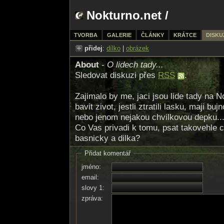
Nokturno.net
/
TVORBA
GALERIE
ČLÁNKY
KRÁTCE
DISKU
přidej
:
dílko
|
obrázek
About
-
O lidech tady...
Sledovat diskuzi přes
RSS
.
Zajimalo by me, jaci jsou lide tady na No
bavit zivot, jestli ztratili lasku, maji 
nebo jenom nejakou chvilkovou depku..
Co Vas privadi k tomu, psat takovehle 
basnicky a dilka?
Přidat komentář
jméno:
email:
slovy 1:
zpráva: