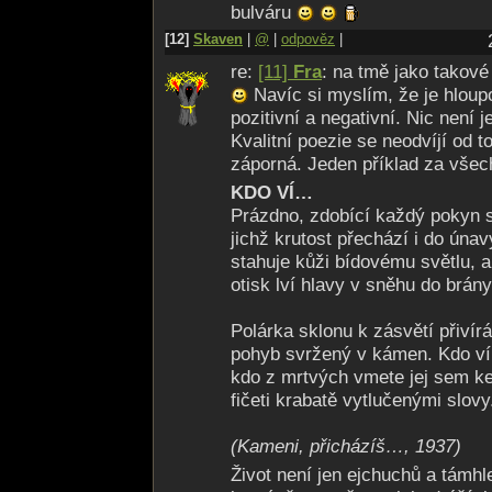
bulváru
[12]
Skaven
|
@
|
odpověz
|
re:
[11]
Fra
: na tmě jako takové
Navíc si myslím, že je hloupo
pozitivní a negativní. Nic není j
Kvalitní poezie se neodvíjí od t
záporná. Jeden příklad za všec
KDO VÍ…
Prázdno, zdobící každý pokyn sv
jichž krutost přechází i do únav
stahuje kůži bídovému světlu, a
otisk lví hlavy v sněhu do brány
Polárka sklonu k zásvětí přivír
pohyb svržený v kámen. Kdo ví
kdo z mrtvých vmete jej sem ke
fičeti krabatě vytlučenými slovy
(Kameni, přicházíš…, 1937)
Život není jen ejchuchů a támhle