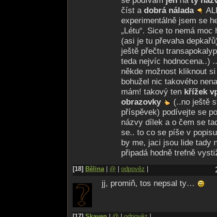
se podívám
jen
na
ty náz
číst a
dobrá nálada
ALE
experimentálně jsem se he
„Létu“. Sice to nemá moc h
(asi je tu převaha depkařů)
ještě přečtu transapokalyp
teda nejvíc hodnocena..) .
někde možnost kliknout si 
bohužel nic takového nena
mám! takový ten
křížek v
obrazovky
(..no ještě 
příspěvek) podívejte se po
názvy dílek a o čem se ta
se.. to co se píše v popisu
by me, jaci jsou lide tady
připadá hodně trefně vyst
[18]
Bělina
|
@
|
odpověz
|
jj, promiň, tos nepsal ty…
[17]
Skaven
|
@
|
odpověz
|