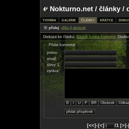
Nokturno.net
/
články
/ 
TVORBA
GALERIE
ČLÁNKY
KRÁTCE
DISKU
přidej
:
dílko
|
obrázek
Diskuze ke článku:
Básník kontra komerce
. Sledov
Přidat komentář
jméno:
email:
slovy 1:
zpráva:
[<<]-[<]
/1 [>]