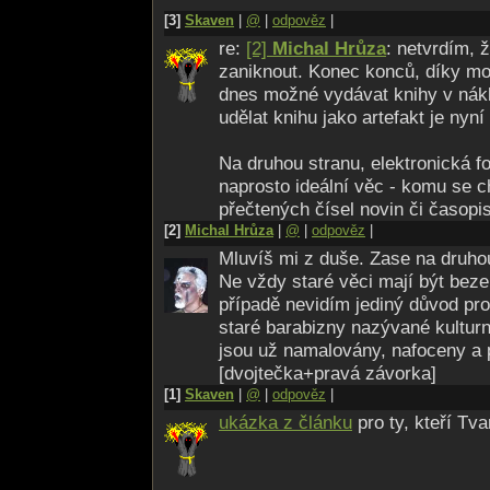
[3]
Skaven
|
@
|
odpověz
|
re:
[2]
Michal Hrůza
: netvrdím, 
zaniknout. Konec konců, díky mo
dnes možné vydávat knihy v nák
udělat knihu jako artefakt je ny
Na druhou stranu, elektronická fo
naprosto ideální věc - komu se 
přečtených čísel novin či časopi
[2]
Michal Hrůza
|
@
|
odpověz
|
Mluvíš mi z duše. Zase na druhou
Ne vždy staré věci mají být bez
případě nevidím jediný důvod pr
staré barabizny nazývané kultur
jsou už namalovány, nafoceny a 
[dvojtečka+pravá závorka]
[1]
Skaven
|
@
|
odpověz
|
ukázka z článku
pro ty, kteří Tva