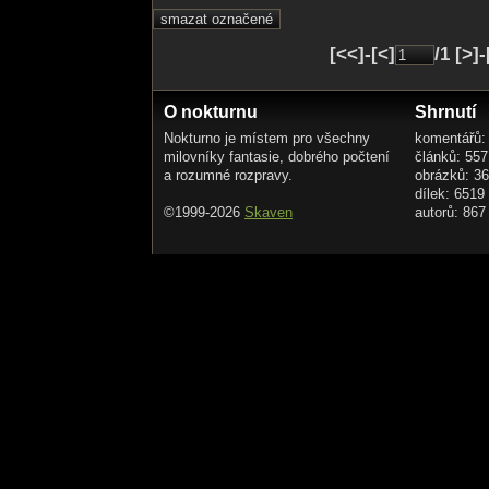
[<<]-[<]
/1 [>]
O nokturnu
Shrnutí
Nokturno je místem pro všechny
komentářů:
milovníky fantasie, dobrého počtení
článků: 557
a rozumné rozpravy.
obrázků: 3
dílek: 6519
©1999-2026
Skaven
autorů: 867