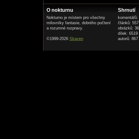
O nokturnu
Shrnutí
Nokturno je místem pro všechny
komentářů:
milovníky fantasie, dobrého počtení
článků: 557
a rozumné rozpravy.
obrázků: 3
dílek: 6519
©1999-2026
Skaven
autorů: 867