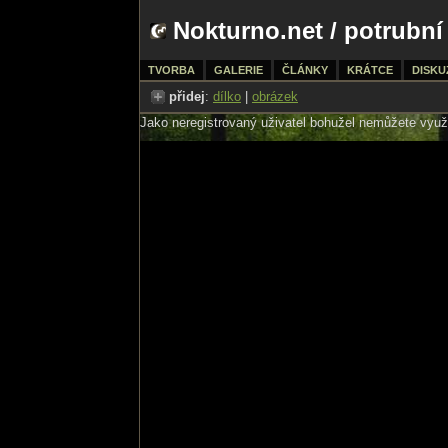
Nokturno.net
/ potrubní
TVORBA
GALERIE
ČLÁNKY
KRÁTCE
DISKU
přidej
:
dílko
|
obrázek
Jako neregistrovaný uživatel bohužel nemůžete využí