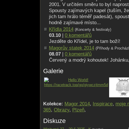
2001. V určitém směru to byl naprost
Spousty zajímavých kapel (tuším, že 
jich tam hrálo téměř padesát), spoust
hodně zajímavé místo...
Křídla 2014
(Koncerty & festivaly)
03.10
|
0 komentářů
Jezděte do Křídel, je to tam boží!
Magorův statek 2014
(Příhody & Procház
08.07
|
0 komentářů
Červený a modrý kohoutek! Johánku, 
Galerie
Kolekce:
Magor 2014
,
Inspirace
,
moje 
365
,
Obrazy
,
Plzeň
,
Diskuze