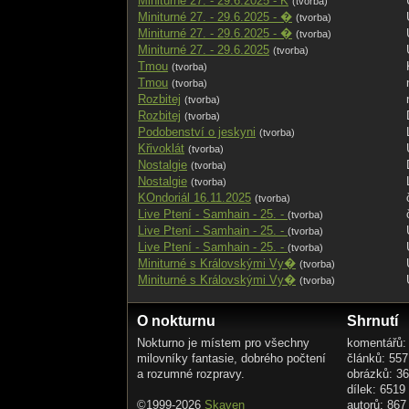
Miniturné 27. - 29.6.2025 - K
(tvorba)
Miniturné 27. - 29.6.2025 - �
(tvorba)
Miniturné 27. - 29.6.2025 - �
(tvorba)
Miniturné 27. - 29.6.2025
(tvorba)
Tmou
(tvorba)
Tmou
(tvorba)
Rozbitej
(tvorba)
Rozbitej
(tvorba)
Podobenství o jeskyni
(tvorba)
Křivoklát
(tvorba)
Nostalgie
(tvorba)
Nostalgie
(tvorba)
KOndoriál 16.11.2025
(tvorba)
Live Ptení - Samhain - 25. -
(tvorba)
Live Ptení - Samhain - 25. -
(tvorba)
Live Ptení - Samhain - 25. -
(tvorba)
Miniturné s Královskými Vy�
(tvorba)
Miniturné s Královskými Vy�
(tvorba)
O nokturnu
Shrnutí
Nokturno je místem pro všechny
komentářů:
milovníky fantasie, dobrého počtení
článků: 557
a rozumné rozpravy.
obrázků: 3
dílek: 6519
©1999-2026
Skaven
autorů: 867