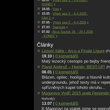
02.07
-
Vítání jara 3. - 6.4.2026 -
KONEC
2
18.05
-
Vize
3
15.05
-
Vítání jara 3. - 6.4.2026 -
část 2.
2
07.05
-
Vítání jara 3. - 6.4.2026
2
27.03
-
Starnutie
3
07.02
-
Akce Soutok 28. - 29.1.2026
- KONEC
3
Články
Lezení Itálie - Arco a Finale Ligure
(P
19.10
|
0 komentářů
Malý lezecký cestopis po bejby friendl
Pavel Ambrož – Homér: BEST-UF!
(P
06.01
|
0 komentářů
Blázen, opilec, hooligan a hlavně ku
undergroundu, jehož texty má v reper
spřízněných kapel tohoto okruhu...
Magorovo Vydří 2015 aneb Fenomén
festivaly)
13.07
|
0 komentářů
K Magorovi na statek jsme se poprvé