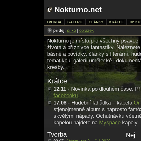
Nokturno.net
TVORBA
GALERIE
ČLÁNKY
KRÁTCE
DISKU
přidej
:
dílko
|
obrázek
Nokturno je místo pro všechny psavce,
života a příznivce fantastiky. Naleznet
básně a povídky, články s literární, hud
tematikou, galerii umělecké i dokumentá
kresby.
Krátce
12.11
- Novinka po dlouhém čase. Př
facebooku
.
17.08
- Hudební lahůdka – kapela
Oi 
stjenojmenné album s naprosto fam
skvělými nápady. Ochutnávku včetně 
kapelou najdete na
Myspace
kapely.
Tvorba
Nej