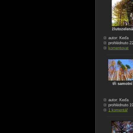
žlutozelená
autor: Keďa
prohlédnuto 2
komentovat
tři samotní
autor: Keďa
prohlédnuto 1
1 komentář