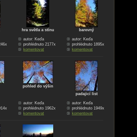
hra světla a stínu
barevný
autor: Keďa
autor: Keďa
246x
prohlédnuto 2177x
prohlédnuto 1895x
komentovat
komentovat
pohled do výšin
padajicí list
autor: Keďa
autor: Keďa
914x
prohlédnuto 1962x
prohlédnuto 1949x
komentovat
komentovat