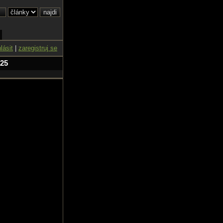
hlásit
|
zaregistruj se
 25