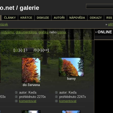
o.net
/
galerie
ČLÁNKY
KRÁTCE
DISKUZE
AUTOŘI
NÁPOVĚDA
ODKAZY
RSS
rázek
»
při
› ONLINE
n
výtvarno
,
dokumentárno
,
grafiku
nebo
comix
[
<<
]-[
<
]
/3 [>]-[>>]
barvy
do červena
autor: Keďa
autor: Keďa
203x
prohlédnuto 2270x
prohlédnuto 2247x
komentovat
komentovat