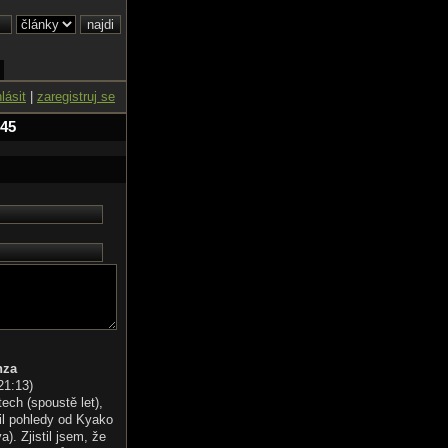
hlásit
|
zaregistruj se
 45
nza
21:13
)
tech (spoustě let),
il pohledy od Kyako
). Zjistil jsem, že