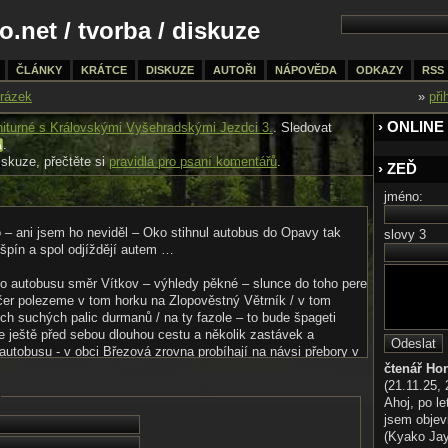
o.net
/
tvorba
/ diskuze
ČLÁNKY
KRÁTCE
DISKUZE
AUTOŘI
NÁPOVĚDA
ODKAZY
RSS
rázek
»
při
› ONLINE
niturné s Královskými Vyšehradskými Jezdci 3.
. Sledovat
.
iskuze, přečtěte si
pravidla pro psaní komentářů
.
› ZEĎ
jméno:
 – ani jsem ho neviděl – Oko stihnul autobus do Opavy tak
slovy 3
išpín a spol odjíždějí autem …
 autobusu směr Vítkov – výhledy pěkné – slunce do toho pere
čer polezeme v tom horku na Zlopověstný Větrník / v tom
ch suchých palic durmanů / na ty fazole – to bude špageti
e ještě před sebou dlouhou cestu a několik zastávek a
utobusu - v obci Březová zrovna probíhají na návsi přebory v
y na place 50x50M + jedem křovino řez – nebo mají všichni
čtenář Ho
áce, ale nic se tu nedá dělat …
(21.11.25, 
Ahoj, po le
– noc ve srabu …
jsem objev
(Kyako Jaya