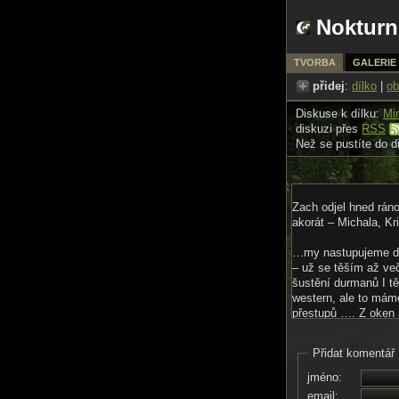
Nokturn
TVORBA
GALERIE
přidej
:
dílko
|
ob
Diskuse k dílku:
Mi
diskuzi přes
RSS
Než se pustíte do d
Zach odjel hned ráno
akorát – Michala, Kr
…my nastupujeme do
– už se těším až ve
šustění durmanů I tě
western, ale to mám
přestupů …. Z oken a
sekání – tři sekačk
veřejně prospěšné pr
Přidat komentář
Zážitková turistika 
jméno:
email: