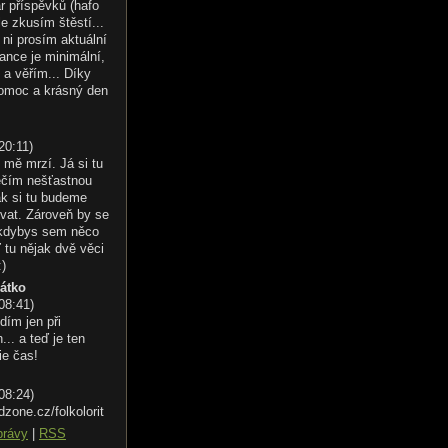
r příspěvků (hafo
le zkusím štěstí...
ni prosím aktuální
ance je minimální,
 a věřím... Díky
omoc a krásný den
20:11
)
 mě mrzí. Já si tu
éčím nešťastnou
ak si tu budeme
vat. Zároveň by se
 kdybys sem něco
 tu nějak dvě věci
:)
řátko
 08:41
)
dím jen při
.. a teď je ten
ie čas!
 08:24
)
dzone.cz/folkolorit
právy
|
RSS