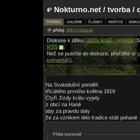
Nokturno.net
/
tvorba
/ 
TVORBA
GALERIE
ČLÁNKY
KRÁTCE
DISKU
přidej
:
dílko
|
obrázek
Diskuse k dílku:
Jízda králů - moritát
. 
RSS
.
Než se pustíte do diskuze, přečtěte si
p
komentářů
.
Na Svatodušní pondělí
třicátého prvního května 1819
Čtyři Jízdy králu vyjely
z obcí na Hané
aby za pravdu daly
že za vznikem této tradice stáli pohané
Toho krásného dopoledne
Přidat komentář
na Lověšických pastvinách