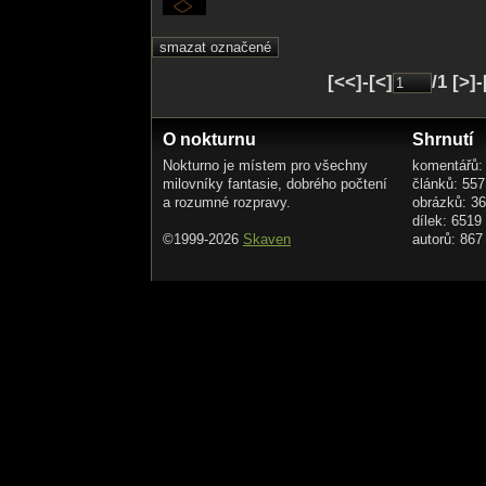
Dvacítka raněných těžce
rozvezli je do chalup
výsledek to seče
Dalších pět mladíků
[<<]-[<]
/1 [>]
podlehlo zraněním
do konce týdne
O nokturnu
Shrnutí
Pranice a zápolení
Nokturno je místem pro všechny
komentářů:
milovníky fantasie, dobrého počtení
článků: 557
během Jízdy králu byly časté
a rozumné rozpravy.
obrázků: 3
ale tolik mrtvých
dílek: 6519
již zatajit nešlo
©1999-2026
Skaven
autorů: 867
ani podle hesla :
NEUHLÍDALS !?
TAK SE O VŠE POSTAREJ!!!
A BIŘICE NEVOLEJ!!!
Vrchnost pak zakázala
Na akci nosit zbraně...