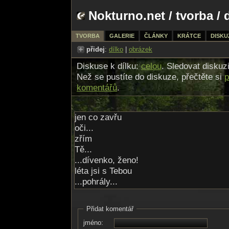
Nokturno.net
/
tvorba
/ 
TVORBA
GALERIE
ČLÁNKY
KRÁTCE
DISKU
přidej
:
dílko
|
obrázek
Diskuse k dílku:
celou
. Sledovat diskuz
Než se pustíte do diskuze, přečtěte si
p
komentářů
.
jen co zavřu
oči...
zřím
Tě...
...dívenko, ženo!
léta jsi s Tebou
...pohrály...
tak
správně..
Přidat komentář
dráždíš mě
jméno:
každým