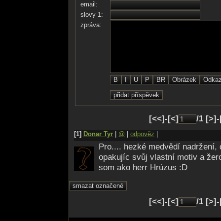
email:
nádechem!
slovy 1:
proč jsi
zpráva:
tak...
sladce krutá?
ne, víc už ne...
ne,
nepřestávej!
chci Tě...!
něžně i
zběsile -
zakousnout -
[<<]-[<]
/1 [>]
přivinout,
rozdrápat -
[1]
Donar Tyr
|
@
|
odpověz
|
obejmout...
Pro.... hezké medvědí nadržení,
slízat i
opakujíc svůj vlastní motiv a žer
zlíbat...
som ako herr Hrúzus :D
celičku-celou
[<<]-[<]
/1 [>]