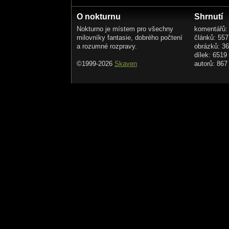
O nokturnu
Shrnutí
Nokturno je místem pro všechny
komentářů:
milovníky fantasie, dobrého počtení
článků: 557
a rozumné rozpravy.
obrázků: 3
dílek: 6519
©1999-2026
Skaven
autorů: 867