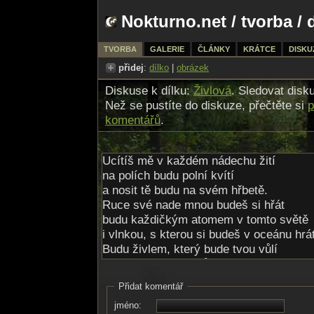
Nokturno.net
/
tvorba
/ 
TVORBA
GALERIE
ČLÁNKY
KRÁTCE
DISKU
přidej
:
dílko
|
obrázek
Diskuse k dílku:
Živlová
. Sledovat disk
Než se pustíte do diskuze, přečtěte si
p
komentářů
.
Ucítíš mě v každém nádechu žití
na polích budu polní kvítí
a nosit tě budu na svém hřbetě.
Ruce své nade mnou budeš si hřát
budu každičkým atomem v tomto světě
i vlnkou, s kterou si budeš v oceánu hrát
Budu živlem, který bude tvou vůlí
budu tvou druhou půlí.
Doplněk tvé drahé duševní schránky
Přidat komentář
postavím pro tebe vzdušné zámky
jméno:
a zapláču tvými slzami... až se zboří