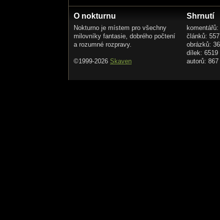
O nokturnu
Shrnutí
Nokturno je místem pro všechny
komentářů:
milovníky fantasie, dobrého počtení
článků: 557
a rozumné rozpravy.
obrázků: 3
dílek: 6519
©1999-2026
Skaven
autorů: 867