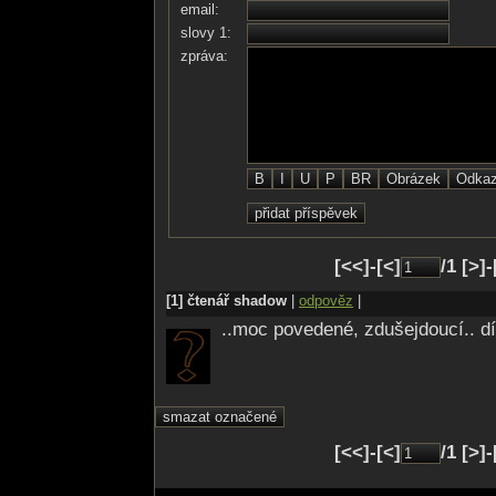
email:
slovy 1:
zpráva:
[<<]-[<]
/1 [>]
[1] čtenář shadow
|
odpověz
|
..moc povedené, zdušejdoucí.. dí
[<<]-[<]
/1 [>]