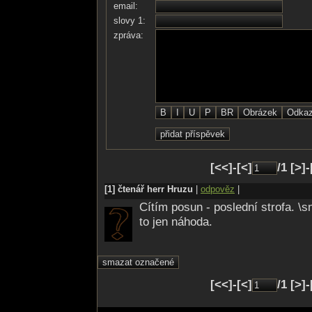
email:
Zhřešila jsem nad tím,
slovy 1:
Co vše objasnilo mi,
zpráva:
Co bylo předtím.
Jsem splozenec Pekla,
Který bloudí v bídě,
Jak by jeptiška řekla,
„Jsem Luciferovo dítě!“
[<<]-[<]
/1 [>]
[1] čtenář herr Hruzu
|
odpověz
|
Cítím posun - poslední strofa. \
to jen náhoda.
[<<]-[<]
/1 [>]