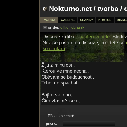
Nokturno.net
/
tvorba
/ 
TVORBA
GALERIE
ČLÁNKY
KRÁTCE
DISKU
přidej
:
dílko
|
obrázek
Diskuse k dílku:
Luciferovo dítě
. Sledo
Než se pustíte do diskuze, přečtěte si
p
komentářů
.
Žiju z minulosti,
Kterou ve mne nechal,
Obávám se budoucnosti,
Toho, co spáchal.
Bojím se toho,
Čím vlastně jsem,
Uprchnu z místa tohoto,
Abych zjistila, kdo jsem.
Přidat komentář
jméno:
Ohh,Otče, odpusť mi!