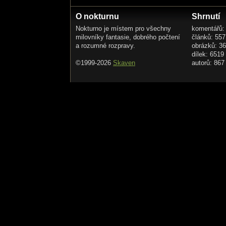
O nokturnu
Shrnutí
Nokturno je místem pro všechny
komentářů:
milovníky fantasie, dobrého počtení
článků: 557
a rozumné rozpravy.
obrázků: 3
dílek: 6519
©1999-2026
Skaven
autorů: 867