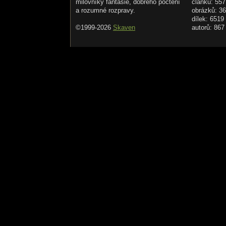
milovníky fantasie, dobrého počtení
článků: 557
a rozumné rozpravy.
obrázků: 3
dílek: 6519
©1999-2026
Skaven
autorů: 867