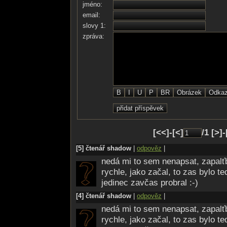
jméno:
Je fajn, že Cizí se tulí
email:
Přijímáš to teplo
slovy 1:
Hlas konejšivý
zpráva:
Chvěješ se
S Tebou i všechny Tvé čivy
A pak ty dlaně
Už nejsou tak cizí
Pod nimi chmury Tvé
Pozvolna mizí
I Tvoje mysl
Pomalu roztává
Skotačíš, směješ se
[<<]-[<]
/1 [>]
Smysl to nedává..
Copak to jde?!
[5] čtenář shadow
|
odpověz
|
Takhle se vznášet?
nedá mi to sem nenapsat, zapalťb
Do smutků nedávných
rychle, jako začal, to zas bylo t
Radosti vnášet..!
jedinec zavčas probral :-)
[4] čtenář shadow
|
odpověz
|
Nepřijde trest?
nedá mi to sem nenapsat, zapalťb
Nečeká za rohem
rychle, jako začal, to zas bylo t