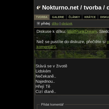
Nokturno.net
/
tvorba
/ 
TVORBA
GALERIE
ČLÁNKY
KRÁTCE
DISKU
přidej
:
dílko
|
obrázek
Diskuse k dílku:
WolfPunkDream
. Sled
.
Než se pustíte do diskuze, přečtěte si
p
komentářů
.
Stává se v životě
Lidském
Nečekaně..
Najednou..
Hřejí Tě
Cizí dlaně..
A Svět se zvolna mění
Bez Tvého přičinění
Přidat komentář
Snad i proti Tvé vůli