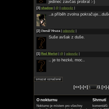
Zaťatá pěst?
jedinec zavčas probral :-)
Neboj se, holčičko..
[3]
shadow
|
@
|
odpověz
|
Vlčí máš původ
..a příběh zvolna pokračuje...duše
Přec nemáš k obavám
Jediný důvod
Ty nejsi ta
[2] čtenář Hruza
|
odpověz
|
Kdo bát by se měl..
Co říci závěrem..?
Suše avšak z duše.
To Osud to chtěl..
[1]
Red Merlot
|
@
|
odpověz
|
.. je to hezké, moc..
[<<]-[<]
/1 [>]
O nokturnu
Shrnutí
Nokturno je místem pro všechny
komentářů: