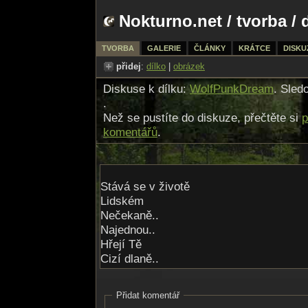
Nokturno.net
/
tvorba
/ 
TVORBA
GALERIE
ČLÁNKY
KRÁTCE
DISKU
přidej
:
dílko
|
obrázek
Diskuse k dílku:
WolfPunkDream
. Sled
.
Než se pustíte do diskuze, přečtěte si
p
komentářů
.
Stává se v životě
Lidském
Nečekaně..
Najednou..
Hřejí Tě
Cizí dlaně..
A Svět se zvolna mění
Bez Tvého přičinění
Přidat komentář
Snad i proti Tvé vůli