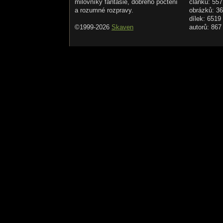
milovníky fantasie, dobrého počtení
článků: 557
a rozumné rozpravy.
obrázků: 3
dílek: 6519
©1999-2026
Skaven
autorů: 867