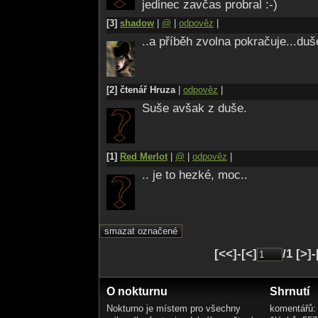
Zaťatá pěst?
jedinec zavčas probral :-)
Neboj se, holčičko..
[3]
shadow
|
@
|
odpověz
|
Vlčí máš původ
..a příběh zvolna pokračuje...duše
Přec nemáš k obavám
Jediný důvod
Ty nejsi ta
[2] čtenář Hruza
|
odpověz
|
Kdo bát by se měl..
Co říci závěrem..?
Suše avšak z duše.
To Osud to chtěl..
[1]
Red Merlot
|
@
|
odpověz
|
.. je to hezké, moc..
[<<]-[<]
/1 [>]
O nokturnu
Shrnutí
Nokturno je místem pro všechny
komentářů: