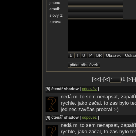
jméno:
Je fajn, že Cizí se tulí
email:
Přijímáš to teplo
slovy 1:
Hlas konejšivý
zpráva:
Chvěješ se
S Tebou i všechny Tvé čivy
A pak ty dlaně
Už nejsou tak cizí
Pod nimi chmury Tvé
Pozvolna mizí
I Tvoje mysl
Pomalu roztává
Skotačíš, směješ se
[<<]-[<]
/1 [>]
Smysl to nedává..
Copak to jde?!
[5] čtenář shadow
|
odpověz
|
Takhle se vznášet?
nedá mi to sem nenapsat, zapalťb
Do smutků nedávných
rychle, jako začal, to zas bylo t
Radosti vnášet..!
jedinec zavčas probral :-)
[4] čtenář shadow
|
odpověz
|
Nepřijde trest?
nedá mi to sem nenapsat, zapalťb
Nečeká za rohem
rychle, jako začal, to zas bylo t