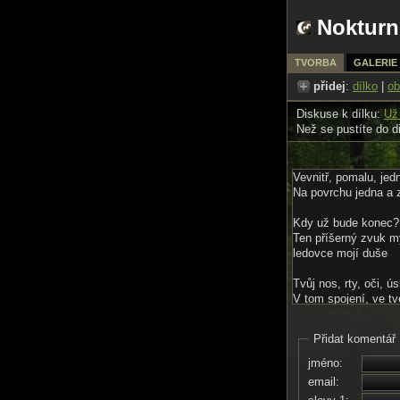
Nokturn
TVORBA
GALERIE
přidej
:
dílko
|
ob
Diskuse k dílku:
Už
Než se pustíte do d
Vevnitř, pomalu, jed
Na povrchu jedna a z
Kdy už bude konec?
Ten příšerný zvuk my
ledovce mojí duše
Tvůj nos, rty, oči, 
V tom spojení, ve tvé
cítím
Všechno najednou by
Přidat komentář
jméno:
email: