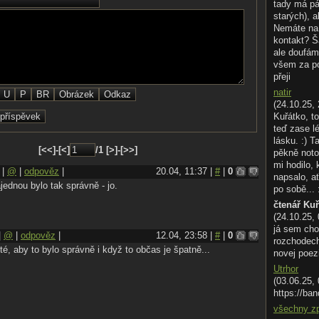
tady má pá
starých), a
Nemáte na 
kontakt? Š
ale doufám
všem za p
přeji
natir
(24.10.25, 
Kuřátko, to
teď zase l
lásku. :) T
[<<]-[<]
/1 [>]-[>>]
pěkně noto
mi hodilo,
|
@
|
odpověz
|
20.04, 11:37 |
#
|
0
napsalo, ať
ednou bylo tak správně - jo.
po sobě... 
čtenář Ku
(24.10.25,
já sem cho
|
@
|
odpověz
|
12.04, 23:58 |
#
|
0
rozchodech.
ité, aby to bylo správně i když to občas je špatně...
novej poez
Utrhor
(03.06.25,
https://ban
všechny z