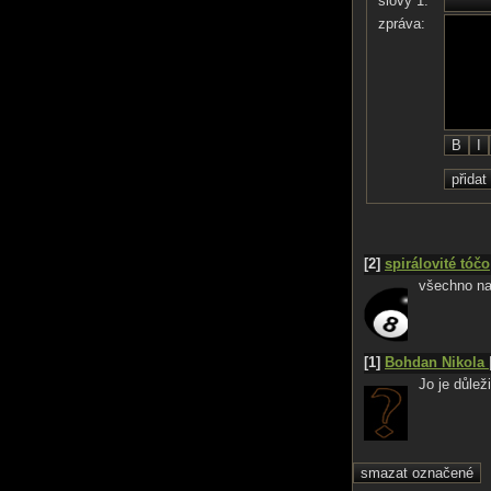
slovy 1:
zpráva:
[2]
spirálovité tóčo
všechno naj
[1]
Bohdan Nikola
Jo je důlež