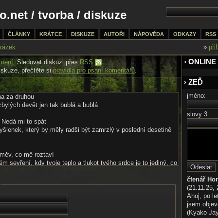
o.net
/
tvorba
/ diskuze
ČLÁNKY
KRÁTCE
DISKUZE
AUTOŘI
NÁPOVĚDA
ODKAZY
RSS
rázek
»
při
› ONLINE
 není
. Sledovat diskuzi přes
RSS
.
iskuze, přečtěte si
pravidla pro psaní komentářů
.
› ZEĎ
jméno:
na za druhou
bylých devět jen tak bublá a bublá
slovy 3
 Nedá mi to spát
šlenek, který by měly radši být zamrzlý v poslední desetině
úsměv, co mě roztaví
m sevření, kdy tvoje teplo a tlukot tvého srdce je to jediný, co
lo tak správně...
čtenář Ho
(21.11.25, 
Ahoj, po le
jsem objev
(Kyako Jaya