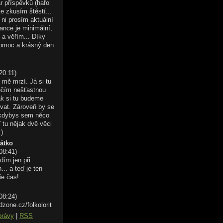
r příspěvků (hafo
le zkusím štěstí...
ni prosím aktuální
ance je minimální,
 a věřím... Díky
omoc a krásný den
20:11
)
 mě mrzí. Já si tu
éčím nešťastnou
ak si tu budeme
vat. Zároveň by se
 kdybys sem něco
 tu nějak dvě věci
:)
řátko
 08:41
)
dím jen při
.. a teď je ten
ie čas!
 08:24
)
dzone.cz/folkolorit
právy
|
RSS