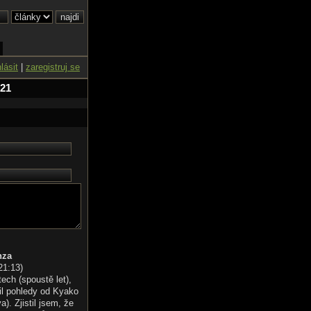
hlásit
|
zaregistruj se
 21
nza
21:13
)
tech (spoustě let),
il pohledy od Kyako
). Zjistil jsem, že