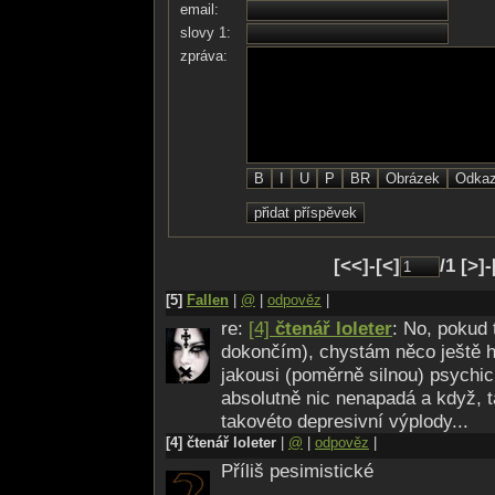
email:
- z těch mě mrazí!
slovy 1:
Dobrovolně v hrob se sápat,
zpráva:
občas je však začnu chápat...
[<<]-[<]
/1 [>]
[5]
Fallen
|
@
|
odpověz
|
re:
[4]
čtenář loleter
: No, pokud 
dokončím), chystám něco ještě h
jakousi (poměrně silnou) psychic
absolutně nic nenapadá a když, t
takovéto depresivní výplody...
[4] čtenář loleter
|
@
|
odpověz
|
Příliš pesimistické