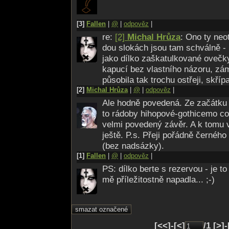
[3]
Fallen
|
@
|
odpověz
|
re:
[2]
Michal Hrůza
: Ono ty neo
dou slokách jsou tam schválně -
jako dílko zaškatulkované ovečk
kapucí bez vlastního názoru, zá
působila tak trochu ostřeji, skřípa
[2]
Michal Hrůza
|
@
|
odpověz
|
Ale hodně povedená. Ze začátku s
to rádoby hihopové-gothicemo cos
velmi povedený závěr. A k tomu
ještě. P.s. Přeji pořádně černéh
(bez nadsázky).
[1]
Fallen
|
@
|
odpověz
|
PS: dílko berte s rezervou - je t
mě příležitostně napadla... ;-)
[<<]-[<]
/1 [>]