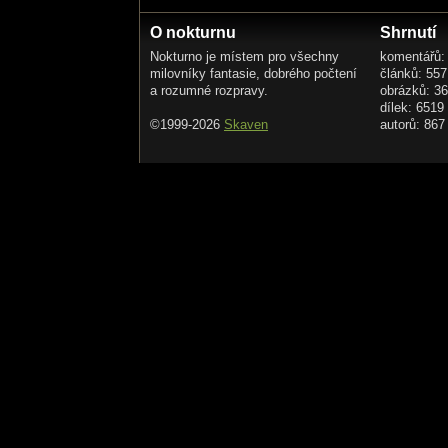
O nokturnu
Shrnutí
Nokturno je místem pro všechny
komentářů:
milovníky fantasie, dobrého počtení
článků: 557
a rozumné rozpravy.
obrázků: 3
dílek: 6519
©1999-2026
Skaven
autorů: 867