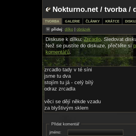
Nokturno.net
/
tvorba
/ 
TVORBA
GALERIE
ČLÁNKY
KRÁTCE
DISKU
přidej
:
dílko
|
obrázek
Diskuse k dílku:
Zrcadlo
. Sledovat disk
Než se pustíte do diskuze, přečtěte si
p
komentářů
.
zrcadlo tady v té síni
jsme tu dva
stojím tu já - celý bílý
odraz zrcadla
věci se dějí někde vzadu
za blyštivým sklem
tady je prázdno a tma
tady jsem...
Přidat komentář
jméno:
můj zrcadlový svět - ta místnost