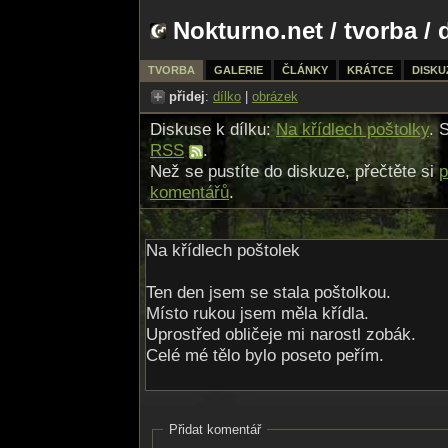
Nokturno.net
/
tvorba
/ 
TVORBA
GALERIE
ČLÁNKY
KRÁTCE
DISKU
přidej
:
dílko
|
obrázek
Diskuse k dílku:
Na křídlech poštolky
. 
RSS
.
Než se pustíte do diskuze, přečtěte si
p
komentářů
.
Na křídlech poštolek
Ten den jsem se stala poštolkou.
Místo rukou jsem měla křídla.
Uprostřed obličeje mi narostl zobák.
Celé mé tělo bylo poseto peřím.
Odrazím se od skály a vzlétám.
Vidím lidi, domy a města pod sebou.
Přidat komentář
Nade mnou se tyčí kolosy mraků.