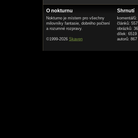
O nokturnu
Shrnutí
Nokturno je místem pro všechny
komentářů:
milovníky fantasie, dobrého počtení
článků: 557
a rozumné rozpravy.
obrázků: 3
dílek: 6519
©1999-2026
Skaven
autorů: 867