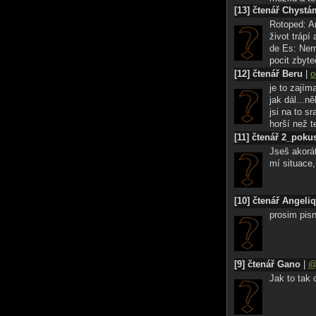
[13] čtenář Chystá
Rotoped: An
život trápí
de Es: Nem
pocit zbyte
[12] čtenář Beru
|
o
je to zajím
jak dál...n
jsi na to s
horší než t
[11] čtenář 2_poku
Jseš akorát
mí situace
[10] čtenář Angeli
prosim pisn
[9] čtenář Gano
|
Jak to tak 