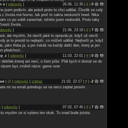
m s
|
odpověz
|
26.06, 11:35 |
#
|
0
o jsem podivín, ale právě proto to chci udělat. Člověk se celý
 a z života má hovno, tak proč to sakra neskončit hned. Nika
ám co po sobě zanechat, ničeho jsem nedosáhl. Proto taky
čnosti života.
dpověz
|
21.06, 23:18 |
#
|
7
avé, ale myslím, že nevíš jaké to opravdu je, když už nevíš
ěkdy je to prostě to nejlepší, co můžeš udělat. Nejhorší je, když
rab, jako třeba já, a jen čekáš na každý další den, který je jen
en předchozí...
sy_z
|
odpověz
|
11.03, 22:01 |
#
|
0
 debílek,kterej ani neví, o čem píše. Přál bych ti dostat se do
, rázem bys změnil názor. game over
que
|
@
|
odpověz
|
zobraz
21.02, 22:17 |
#
|
-2
ete mi na email potrebuju se na neco zeptat prosim.
@
|
odpověz
|
07.02, 07:45 |
#
|
7
ctu myslim ze si vyberu ten skok. To snad bude jistota.