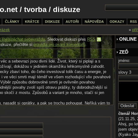
o.net
/
tvorba
/ diskuze
ČLÁNKY
KRÁTCE
DISKUZE
AUTOŘI
NÁPOVĚDA
ODKAZY
RSS
rázek
»
při
› ONLINE
k (ne)spáchat sebevraždu
. Sledovat diskuzi přes
RSS
.
iskuze, přečtěte si
pravidla pro psaní komentářů
.
› ZEĎ
jméno:
ěc a sebevrazi jsou divní lidé. Život, který si piplají a s
žívají, dokážou v jediném okamžiku lehkomyslně zahodit.
ecky zbaví toho, do čeho investoval tolik času a energie, je
slovy 3
, i ve věci smrti mají téměř ve všem rozhodující vliv povahové
 Výběr způsobu dobrovolné smrti je ovlivněn povahou
idnější povahy zvolí spíš otravu prášky, ty dobrodružnější si
o skočí z mostu. Způsobů a variant je mnoho, stačí si jen
u, nasadit si oprátky, a pak se trochu pohoupat. Neříká vám to
může být fajn, sice je tu možnost, že neumřete hned a s
pomalu udusíte, ale ten šok, který zažije ten, kdo vás najde
čtenář Ho
prsou, to všechno vykompenzuje. Jen škoda, že tohle už
(21.11.25, 
n upozorňuji, že uzel musí být uvázán pořádně, v opačném
Ahoj, po le
i zranit při pádu.
jsem objev
bem je pohodlně se usadit nebo ulehnout na vlakové koleje.
(Kyako Jaya