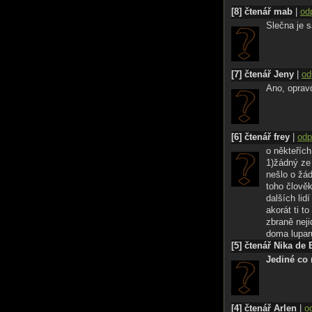
[8] čtenář mab
|
od
Slečna je s
[7] čtenář Jeny
|
od
Ano, opravd
[6] čtenář frey
|
odp
o někteříc
1)žádný ze
nešlo o žá
toho člověk
dalších lid
akorát ti t
zbraně neji
doma lupar
[5] čtenář Nika de 
Jediné co 
[4] čtenář Arlen
|
o