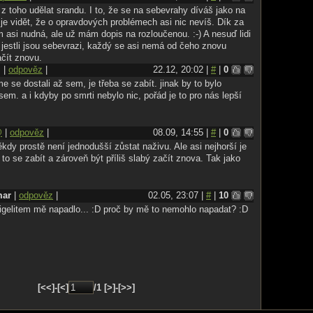
 z toho udělat srandu. I to, že se na sebevrahy díváš jako na
 je vidět, že o opravdových problémech asi nic nevíš. Dík za
 asi nudná, ale už mám dopis na rozloučenou. :-) A nesuď lidi
 jestli jsou sebevrazi, každý se asi nemá od čeho znovu
ačít znovu.
l
|
odpověz
|
22.12, 20:02 |
#
|
0
e se dostali až sem, je třeba se zabít. jinak by to bylo
sem. a i kdyby po smrti nebylo nic, pořád je to pro nás lepší
@
|
odpověz
|
08.09, 14:55 |
#
|
0
kdy prostě není jednodušší zůstat naživu. Ale asi nejhorší je
 to se zabít a zároveň být příliš slabý začít znova. Tak jako
mar
|
odpověz
|
02.05, 23:07 |
#
|
10
 igelitem mě napadlo... :D proč by mě to nemohlo napadat? :D
[<<]-[<]
/1 [>]-[>>]