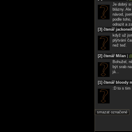
Je dobrý si
blázny. Ale
návod, jsem
podle toho,
odrazit a z
[3] čtenář jackonei
když už jsm
plýtvání ča
než teď.
[2] čtenář Milan
|
Bohužel, ně
být srab na
já...
[1] čtenář bloody 
:D to s tim