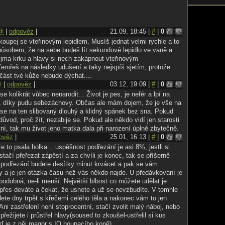
í se totiž nadělá velký nepořádek. Také by bylo dobré zajistit,
enašel a krvácení nezystavil, to by bylo zlé.
ve, v klidu, v teple a bezpečí své postele? Sežeňte si několik
@
|
odpověz
|
21.09, 18:45 |
#
|
0
ní, všachny je spolykejte a jděte si lehnout. V lékárnách je
oupej se vteřinovým lepidlem. Musíš jednat velmi rychle a to
 předpis, na internetu se však dá sehnat úplně všechno.
ůsobem, že na sebe budeš lít sekundové lepidlo ve vaně a
 na to, co polykáte, taky by to nemuselo zabrat a akorát by vám
yjma krku a hlavy si nech zakápnout vteřinovým
íšete krásný dopis na rozloučenou, máte smrt jako z červené
Zemřeš na následky udušení a taky nejspíš sjetím, protože
trochu nudnou.
část tvé kůže nebude dýchat....
 je účinek jedovaté látky v krevním oběhu. Samozřejmě mám
@
|
odpověz
|
03.12, 19:09 |
#
|
0
hokoli do žíly. Stříkačky a sterilní jehly jsou k dostání v každé
e píchnete, je už na vás. Jed na krysy nebo hodně silná káva,
se kolikrát vůbec nenarodit... Život je pes, je nefér a lpí na
ije, když ji dostanete do své krve. Snad jen to píchání
 díky pudu sebezáchovy. Občas ale mám dojem, že je vše na
, feťáci jsou ve výhodě.
 se na ten slibovaný dlouhý a klidný spánek bez sna. Pokud
ete se zastřelit. Ne každý má to štěstí, že někdo z rodiny
důvod, proč žít, nezabije se. Pokud ale někdo vidí jen starosti
d však ano, má zaručenou rychlou, stoprocentní smrt. Netuším
vní, tak mu život jeho matka dala při narození úplně zbytečně.
budete s bolestí, to však jen svědčí o spolehlivosti této
ověz
|
25.01, 16:13 |
#
|
0
z skákání. Půlka vaší hlavy bude pryč, mozek rozprsknutý
že to psala holka... uspěšnost podřezání je asi 8%, jestli si
o všeho ještě zvratky toho, kdo vaše tělo objeví. Ne aby vás
stačí přeřezat zápěstí a za chvíli je konec, tak se příšerně
zestýlat igelit, aby se jim po vás lépe uklízelo.
i podřezání budete desítky minut krvácet a pak se vám
akonec jednodušší vykašlat se na to, a zůstat naživu?
y a je jen otázka času než vás někdo najde. U předávkování je
odobná, ne-li menší. Největší blbost co můžete udělat je
 přes deváte a čekat, že usnete a už se nevzbudíte. V tomhle
ete dny trpět s křečemi celého těla a nakonec vám to jen
. Ani zastřelení není stoprocentní, stačí zvolit malý náboj, nebo
přežijete i průstřel hlavy(soused to zkoušel-ustřelil si kus
ď je z něj magor s IQ houpacího koně).