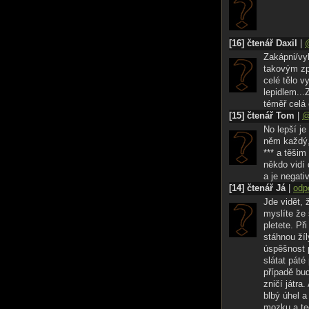
jiného, při vykrvácen
aby vás někdo včas n
Chcete zemřít bez kr
[16] čtenář Daxil
|
balení prášků na spa
Zakápni/vyk
sice vydávají jen na
takovým zp
Dávajte si ale pozor
celé tělo v
bylo zle. Pokud nap
lepidlem...
knihovny. Jen snad 
téměř celá 
Jiným druhem otravy
[15] čtenář Tom
|
na mysli vpíchnutí če
lékárně, a co do seb
No lepší je 
každá sračka vás zab
něm každý,
vyžaduje menší praxi
*** a těšim
Pokud máte čím, můž
někdo vidí 
vlastní zbraň, poku
a je negati
sice, jak jak na tom 
[14] čtenář Já
|
odp
metody. Nevýhoda vi
Jde vidět, 
všude kolem a do toh
myslíte že 
napadlo kolem sebe ro
pletete. Př
Tak si říkám, není n
stáhnou žíl
úspěšnost p
slátat páté
případě bud
zničí játra
blbý úhel a 
mozku a te