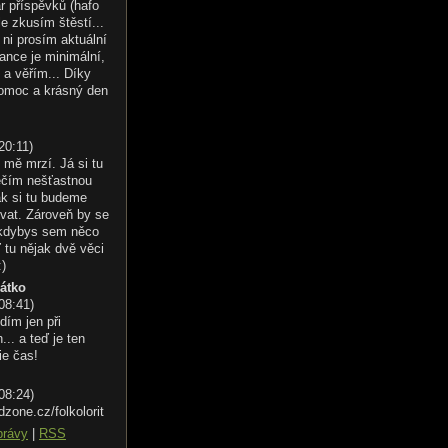
r příspěvků (hafo
le zkusím štěstí...
ni prosím aktuální
ance je minimální,
 a věřím... Díky
omoc a krásný den
20:11
)
 mě mrzí. Já si tu
éčím nešťastnou
ak si tu budeme
vat. Zároveň by se
 kdybys sem něco
 tu nějak dvě věci
:)
řátko
 08:41
)
dím jen při
.. a teď je ten
ie čas!
 08:24
)
dzone.cz/folkolorit
právy
|
RSS