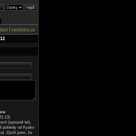
hlásit
|
zaregistruj se
 12
nza
21:13
)
tech (spoustě let),
il pohledy od Kyako
). Zjistil jsem, že