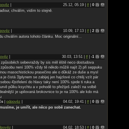
pověz
|
25.12, 05:19 |
#
|
0
aďour, chválím, vidím to stejně.
pověz
|
10.09, 17:13 |
#
|
2
u chválím autora tohoto článku. Moc originální...
ověz
|
30.03, 13:51 |
#
|
-1
h způsoběch sebevraždy by sis měl ěště neco dostudova
 způsobu není 100% vždy tě někdo můžě najít 2) při seppuku
dnou masochistickou prasečino ale o důkáž ze duše a mysl
a je čistá 3)plynem se zabijej jen hajzlové co chtěj vzít pár
í sebou 4)střelení do hlavy taky není 100% sjede ti ruka a
o urvě půlku ksychtu a v pohodě to přežiješ zaleží na volbě
dealnější je upilovaná brokovnice to je na 100% ale kdo má
u
Es
|
odpověz
|
04.02, 19:41 |
#
|
0
musíme, je umřít, ale něco po sobě zanechat.
dpověz
|
04.02, 18:53 |
#
|
0