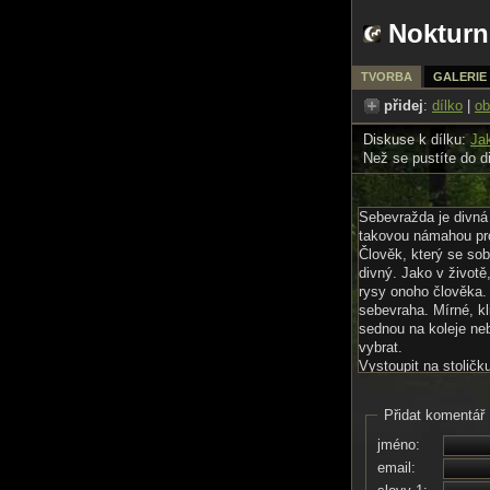
Nokturn
TVORBA
GALERIE
přidej
:
dílko
|
ob
Diskuse k dílku:
Ja
Než se pustíte do d
Sebevražda je divná v
takovou námahou pro
Člověk, který se sob
divný. Jako v životě
rysy onoho člověka.
sebevraha. Mírné, kl
sednou na koleje neb
vybrat.
Vystoupit na stoličk
něco? Ano, oběsení 
velkými bolestmi se 
Přidat komentář
viset s jazykem na 
nezažijete. Snad je
jméno:
případě byste se mohl
email:
Dalším možným způso