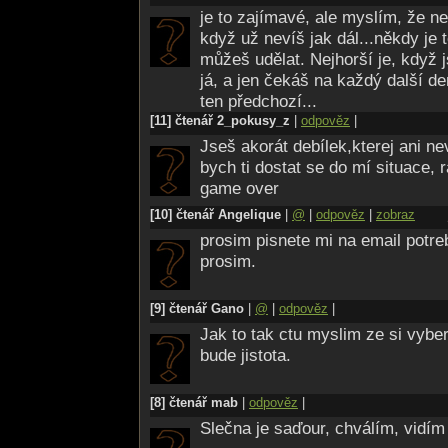
kdo vaše tělo objeví. Ne aby vás napadl
je to zajímavé, ale myslím, že ne
igelit, aby se jim po vás lépe uklízelo.
když už nevíš jak dál...někdy je t
Tak si říkám, není nakonec jednodušší v
můžeš udělat. Nejhorší je, když js
zůstat naživu?
já, a jen čekáš na každý další den
ten předchozí...
[11] čtenář 2_pokusy_z
|
odpověz
|
Jseš akorát debílek,kterej ani ne
bych ti dostat se do mí situace,
game over
[10] čtenář Angelique
|
@
|
odpověz
|
zobraz
prosim pisnete mi na email potre
prosim.
[9] čtenář Gano
|
@
|
odpověz
|
Jak to tak ctu myslim ze si vybe
bude jistota.
[8] čtenář mab
|
odpověz
|
Slečna je saďour, chválím, vidím 