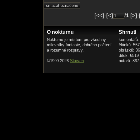
[<<]-[<]
/1 [>]
O nokturnu
Shrnutí
Nokturno je místem pro všechny
komentářů:
milovníky fantasie, dobrého počtení
článků: 557
a rozumné rozpravy.
obrázků: 3
dílek: 6519
©1999-2026
Skaven
autorů: 867