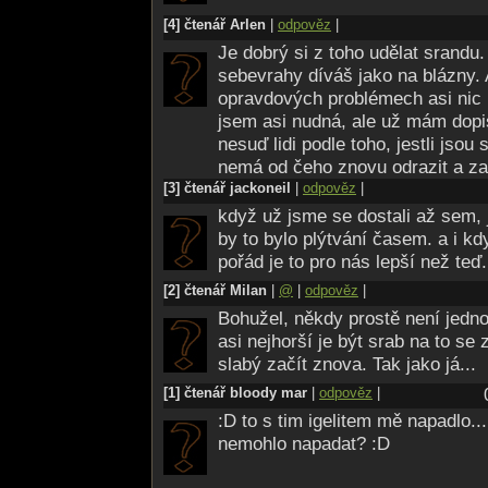
[4] čtenář Arlen
|
odpověz
|
Je dobrý si z toho udělat srandu. 
sebevrahy díváš jako na blázny. A
opravdových problémech asi nic 
jsem asi nudná, ale už mám dopis
nesuď lidi podle toho, jestli jsou
nemá od čeho znovu odrazit a za
[3] čtenář jackoneil
|
odpověz
|
když už jsme se dostali až sem, j
by to bylo plýtvání časem. a i kd
pořád je to pro nás lepší než teď.
[2] čtenář Milan
|
@
|
odpověz
|
Bohužel, někdy prostě není jedno
asi nejhorší je být srab na to se 
slabý začít znova. Tak jako já...
[1] čtenář bloody mar
|
odpověz
|
:D to s tim igelitem mě napadlo..
nemohlo napadat? :D