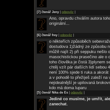
[7] čtenář Jeny
|
odpověz
|
Ano, opravdu chválím autora toh
originální...
[6] čtenář frey
|
odpověz
|
o někteřích způsoběch sebevražd
dostudova 1)žádný ze způsobu n
můžě najít 2) při seppuku nešlo 
masochistickou prasečino ale o 
toho člověka je čistá 3)plynem se
chtěj vzít pár dalších lidí sebou 
není 100% sjede ti ruka a akorát 
a v pohodě to přežiješ zaleží na
nejidealnější je upilovaná brokov
kdo má doma luparu
[5] čtenář Nika de Es
|
odpověz
|
Jediné co musíme, je umřít, al
zanechat.