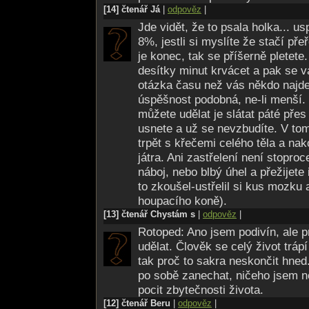
[14] čtenář Já
|
odpověz
|
zajistit, aby vás někdo včas nenašel a k
Jde vidět, že to psala holka... u
bylo zlé.
8%, jestli si myslíte že stačí pře
Chcete zemřít bez krve, v klidu, v teple
je konec, tak se příšerně pletete
Sežeňte si několik balení prášků na spa
desítky minut krvácet a pak se v
a jděte si lehnout. V lékárnách je sice v
otázka času než vás někdo najde
internetu se však dá sehnat úplně všech
úspěšnost podobná, ne-li menší. 
na to, co polykáte, taky by to nemuselo
můžete udělat je slátat páté přes
bylo zle. Pokud napíšete krásný dopis 
usnete a už se nevzbudíte. V to
smrt jako z červené knihovny. Jen snad
trpět s křečemi celého těla a nak
Jiným druhem otravy je účinek jedovaté
játra. Ani zastřelení není stoproc
Samozřejmě mám na mysli vpíchnutí čeho
náboj, nebo blbý úhel a přežijete
a sterilní jehly jsou k dostání v každé l
to zkoušel-ustřelil si kus mozku 
píchnete, je už na vás. Jed na krysy ne
houpacího koně).
každá sračka vás zabije, když ji dostan
[13] čtenář Chystám s
|
odpověz
|
to píchání vyžaduje menší praxi, feťáci 
Pokud máte čím, můžete se zastřelit. Ne
Rotoped: Ano jsem podivín, ale p
někdo z rodiny vlastní zbraň, pokud vš
udělat. Člověk se celý život tráp
rychlou, stoprocentní smrt. Netuším sic
tak proč to sakra neskončit hne
s bolestí, to však jen svědčí o spolehliv
po sobě zanechat, ničeho jsem n
Nevýhoda viz skákání. Půlka vaší hlav
pocit zbytečnosti života.
rozprsknutý všude kolem a do toho všeh
[12] čtenář Beru
|
odpověz
|