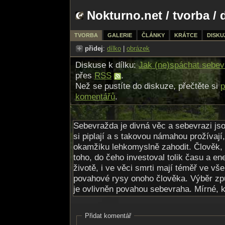
Nokturno.net
/
tvorba
/ 
TVORBA
GALERIE
ČLÁNKY
KRÁTCE
DISKU
přidej
:
dílko
|
obrázek
Diskuse k dílku:
Jak (ne)spáchat sebe
přes
RSS
.
Než se pustíte do diskuze, přečtěte si
p
komentářů
.
Sebevražda je divná věc a sebevrazi jsou
si piplají a s takovou námahou prožívaj
okamžiku lehkomyslně zahodit. Člověk,
toho, do čeho investoval tolik času a ene
životě, i ve věci smrti mají téměř ve vše
povahové rysy onoho člověka. Výběr zp
je ovlivněn povahou sebevraha. Mírné, k
spíš otravu prášky, ty dobrodružnější s
skočí z mostu. Způsobů a variant je mnoh
Přidat komentář
Vystoupit na stoličku, nasadit si oprátky