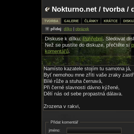
Nokturno.net
/
tvorba
/ 
TVORBA
GALERIE
ČLÁNKY
KRÁTCE
DISKU
přidej
:
dílko
|
obrázek
Diskuse k dílku:
Pohřební
. Sledovat di
Než se pustíte do diskuze, přečtěte si
p
komentářů
.
Namísto kazatele stojím tu samotna já,
Byť nemohou mne zříti vaše zraky zastř
Bílé růže a stuha černavá,
Při černé slavnosti dávno kýžené,
Dělí nás od sebe propastná dálava.
Zrozena v rakvi,
Opět v ní lehávám,
K Vám, jež jste zváni,
Přidat komentář
Naposled promlouvám.
jméno: