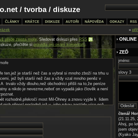
o.net
/
tvorba
/ diskuze
ČLÁNKY
KRÁTCE
DISKUZE
AUTOŘI
NÁPOVĚDA
ODKAZY
RSS
rázek
»
při
› ONLINE
yž přijde zpoza moře
. Sledovat diskuzi přes
RSS
.
iskuze, přečtěte si
pravidla pro psaní komentářů
.
› ZEĎ
jméno:
 moře
slovy 3
e ten,jež je starší než čas a vybral si mnoho zboží na trhu u
ncemi, jež byli starší než čas a vždy vzal mnoho peněz v
 trvalo vždy dlouho,než obchodníci přišli na to,že peníze
latny a nikdo je nevezme,neboť on vypadá jako člověk a není
zpoznat.
ět rozhodně,překročí most Mil-Öhney a znovu vyjde k lidem
d nich přinesl posledně,jež v jeho rukou zestárly více,než
rach Mala Ahad Sarhai.
čtenář Ho
(21.11.25, 
Ahoj, po le
jsem objev
(Kyako Jaya