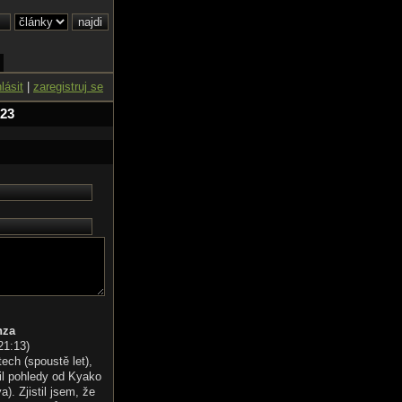
hlásit
|
zaregistruj se
 23
nza
21:13
)
tech (spoustě let),
il pohledy od Kyako
). Zjistil jsem, že