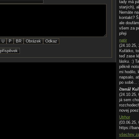
tady má pá
starých), a
Nemáte na 
kontakt? Š
ale doufám
všem za p
přeji
natir
(24.10.25, 
Kuřátko, to
teď zase l
lásku. :) T
pěkně noto
mi hodilo,
napsalo, ať
po sobě... 
čtenář Ku
(24.10.25,
já sem cho
rozchodech.
novej poez
Utrhor
(03.06.25,
https://ban
všechny z