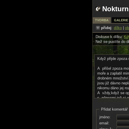
Nokturn
TVORBA
GALERIE
přidej
:
dílko
|
ob
Diskuse k dílku:
Kd
Než se pustíte do d
Když přijde zpoza
A přišel zpoza moř
moře a zaplatil mi
drobném množství.A
jsou již dávno nep
nikomu dáno jej ro
A vždy,když se op
s pěnezmi,jež si o
všechen pouštní p
Přidat komentář
jméno:
email: