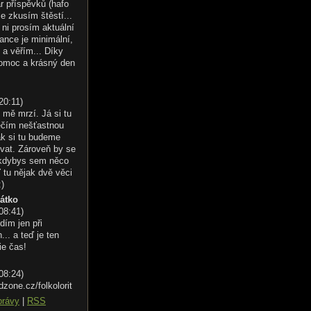
r příspěvků (hafo
le zkusím štěstí...
ni prosím aktuální
ance je minimální,
 a věřím... Díky
omoc a krásný den
20:11
)
 mě mrzí. Já si tu
éčím nešťastnou
ak si tu budeme
vat. Zároveň by se
 kdybys sem něco
 tu nějak dvě věci
:)
řátko
 08:41
)
dím jen při
.. a teď je ten
ie čas!
 08:24
)
dzone.cz/folkolorit
právy
|
RSS