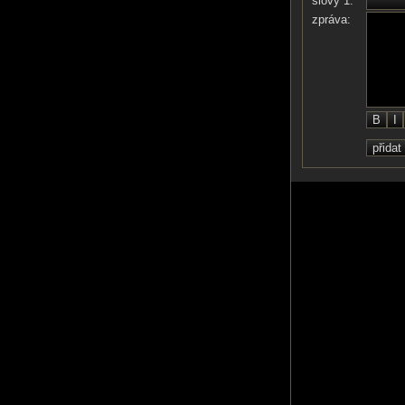
slovy 1:
zpráva: