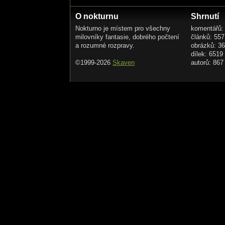
O nokturnu
Shrnutí
Nokturno je místem pro všechny
komentářů:
milovníky fantasie, dobrého počtení
článků: 557
a rozumné rozpravy.
obrázků: 3
dílek: 6519
©1999-2026
Skaven
autorů: 867