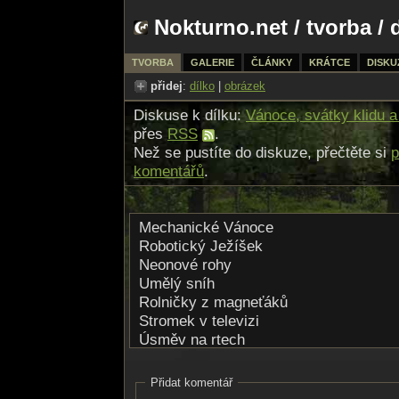
Nokturno.net
/
tvorba
/ 
TVORBA
GALERIE
ČLÁNKY
KRÁTCE
DISKU
přidej
:
dílko
|
obrázek
Diskuse k dílku:
Vánoce, svátky klidu a
přes
RSS
.
Než se pustíte do diskuze, přečtěte si
p
komentářů
.
Mechanické Vánoce
Robotický Ježíšek
Neonové rohy
Umělý sníh
Rolničky z magneťáků
Stromek v televizi
Úsměv na rtech
Jen tak se neztratí
Avšak ani ten
Přidat komentář
Pravý není