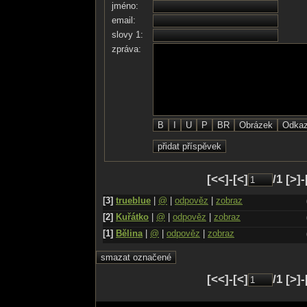
jméno:
email:
slovy 1:
zpráva:
[<<]-[<]
/1 [>]
[3]
trueblue
|
@
|
odpověz
|
zobraz
[2]
Kuřátko
|
@
|
odpověz
|
zobraz
[1]
Bělina
|
@
|
odpověz
|
zobraz
[<<]-[<]
/1 [>]