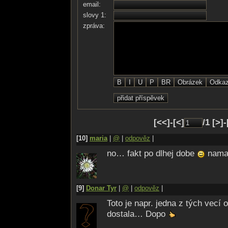
email:
slovy 1:
zpráva:
[<<]-[<]
/1 [>]
[10]
maria
|
@
|
odpověz
|
no… fakt po dlhej dobe
nama
[9]
Donar Tyr
|
@
|
odpověz
|
Toto je napr. jedna z tých vecí
dostala… Dopo