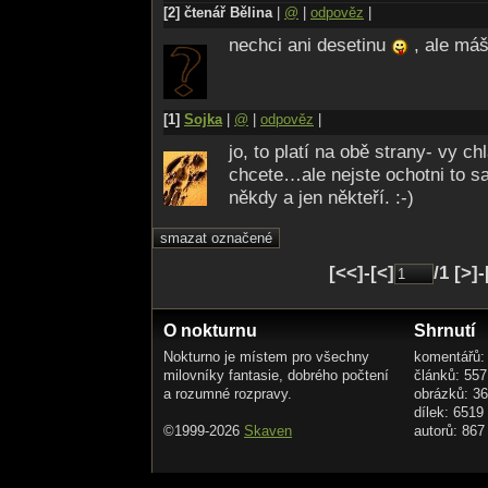
[2] čtenář Bělina
|
@
|
odpověz
|
nechci ani desetinu
, ale má
[1]
Sojka
|
@
|
odpověz
|
jo, to platí na obě strany- vy ch
chcete…ale nejste ochotni to s
někdy a jen někteří. :-)
[<<]-[<]
/1 [>]
O nokturnu
Shrnutí
Nokturno je místem pro všechny
komentářů:
milovníky fantasie, dobrého počtení
článků: 557
a rozumné rozpravy.
obrázků: 3
dílek: 6519
©1999-2026
Skaven
autorů: 867