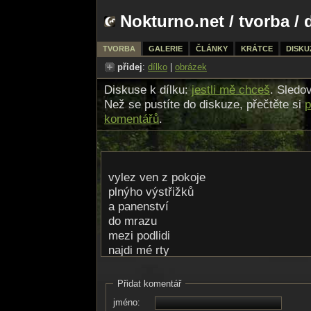
Nokturno.net
/
tvorba
/ 
TVORBA
GALERIE
ČLÁNKY
KRÁTCE
DISKU
přidej
:
dílko
|
obrázek
Diskuse k dílku:
jestli mě chceš
. Sledo
Než se pustíte do diskuze, přečtěte si
p
komentářů
.
vylez ven z pokoje
plnýho výstřižků
a panenství
do mrazu
mezi podlidi
najdi mé rty
mezi paneláky
Přidat komentář
jméno: