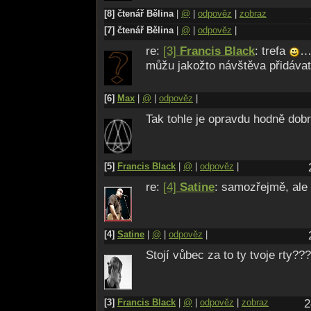
[8] čtenář Bělina
|
@
|
odpověz
|
zobraz
[7] čtenář Bělina
|
@
|
odpověz
|
re:
[3]
Francis Black
: trefa
… 
můžu jakožto návštěva přidáv
[6]
Max
|
@
|
odpověz
|
Tak tohle je opravdu hodně dob
[5]
Francis Black
|
@
|
odpověz
|
re:
[4]
Satine
: samozřejmě, ale 
[4]
Satine
|
@
|
odpověz
|
Stojí vůbec za to ty tvoje rty??
[3]
Francis Black
|
@
|
odpověz
|
zobraz
2