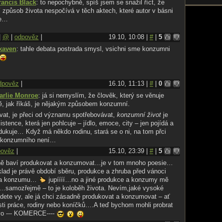
rancis Black
: to nepochybně, spíš jsem se snažil říct, že
způsob života nespočívá v těch aktech, které autor v básni
je…
|
@
|
odpověz
|
19.10, 10:08 |
#
|
5
kaven
: tahle debata postrada smysl, vsichni sme konzumni
dpověz
|
16.10, 11:13 |
#
|
0
arlie Monroe
: já si nemyslím, že člověk, který se věnuje
ě, jak říkáš, je nějakým způsobem konzumní.
at, je přeci od významu spotřebovávat,
konzumní život
je
istence, která jen pohlcuje – jídlo, emoce, city – jen pojídá a
dukuje… Když má někdo rodinu, stará se o ni, na tom přci
c konzumního není…
pověz
|
15.10, 23:39 |
#
|
5
ě baví produkovat a konzumovat…je v tom mnoho poesie…
klad je právě období sběru, produkce a zhruba před vánoci
ba konzumu…
jupíííí…no a jiné produkce a konzumy mě
y…samozřejmě – to je koloběh života. Nevím,jaké vysoké
ladete vy, ale já chci zásadně produkovat a konzumovat – ať
sti práce, rodiny nebo koníčků….A teď bychom mohli probrat
ovo --- KOMERCE----