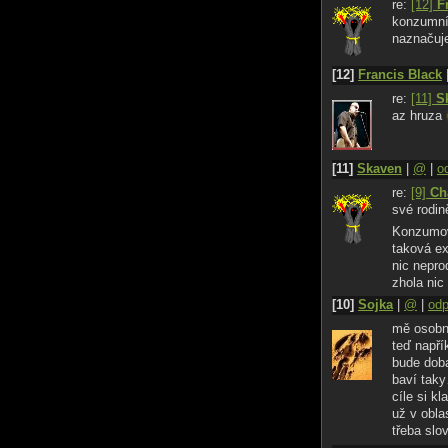
re:
[12]
F
konzumní 
naznaču
[12]
Francis Black
re:
[11]
S
az hruza
[11]
Skaven
|
@
|
o
re:
[9]
Ch
své rodin
Konzumov
taková ex
nic nepro
zhola ni
[10]
Sojka
|
@
|
od
mě osobn
teď napří
bude do
baví tak
cíle si k
už v obla
třeba sl