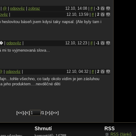
|
@
|
odpověz
|
zobraz
12.10, 14:08 |
#
|
-3
ověz
|
12.10, 13:59 |
#
|
2
heslovitou báseň jsem kdysi taky napsal. (Ale byly tam i
B�
|
odpověz
|
12.10, 12:23 |
#
|
-1
á mi to vyjmenovaná slova…
@
|
odpověz
|
12.10, 04:32 |
#
|
2
 fajn…tohle všechno, co tady okolo vidím je jen zásluhou
a jeho produktem….nevděčné děti
[<<]-[<]
/1 [>]-[>>]
Shrnutí
RSS
RSS článků
 pro všechny
komentářů: 14788