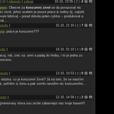
|
@
|
odpověz
|
zobraz
15.10, 23:05 |
#
|
-2
aven
: Obecne za
konzumni zivot
se da povazovat nic
ci zivot, jehoz ucelem je pouze prace & rodiny (tj. zajistit
ani lidstva) – porad dokola jeden cyklus – produkovat a
vat…
pověz
|
15.10, 21:10 |
#
|
7
ria
: práce je konzumní???
ověz
|
14.10, 01:10 |
#
|
0
acuj, rob, znic sa, umri a padaj do hrobu, i to je jedna zo
konzumu
pověz
|
13.10, 10:53 |
#
|
0
 otázka: co je konzumní život? Já na tom, že se naučím
át, pořídím si ženu a pak zemřu nevidím nic konzumního…
ověz
|
12.10, 14:58 |
#
|
2
yjmenovany slova sou urcite zabavnejsi nez tvoje basen!!!