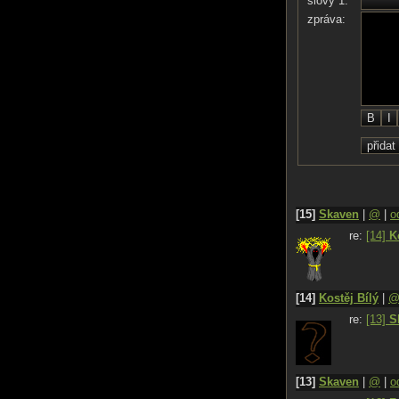
slovy 1:
Nový cyklus
zpráva:
Uživit se
– Hluboký spánek
– Svoboda
[15]
Skaven
|
@
|
o
re:
[14]
K
[14]
Kostěj Bílý
|
re:
[13]
S
[13]
Skaven
|
@
|
o