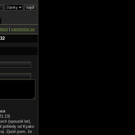
hlásit
|
zaregistruj se
 32
nza
21:13
)
tech (spoustě let),
il pohledy od Kyako
). Zjistil jsem, že