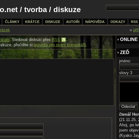
o.net
/
tvorba
/ diskuze
ČLÁNKY
KRÁTCE
DISKUZE
AUTOŘI
NÁPOVĚDA
ODKAZY
RSS
rázek
»
při
› ONLINE
nzum
. Sledovat diskuzi přes
RSS
.
iskuze, přečtěte si
pravidla pro psaní komentářů
.
› ZEĎ
jméno:
slovy 3
čtenář Ho
(21.11.25, 
Ahoj, po le
jsem objev
(Kyako Jaya