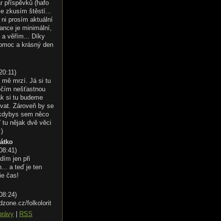
r příspěvků (hafo
le zkusím štěstí...
ni prosím aktuální
ance je minimální,
 a věřím... Díky
omoc a krásný den
20:11
)
 mě mrzí. Já si tu
éčím nešťastnou
ak si tu budeme
vat. Zároveň by se
 kdybys sem něco
 tu nějak dvě věci
:)
řátko
 08:41
)
dím jen při
.. a teď je ten
ie čas!
 08:24
)
dzone.cz/folkolorit
právy
|
RSS