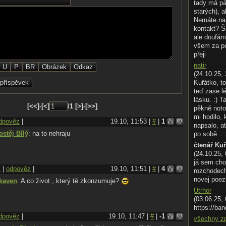
tady má pá
starých), a
Nemáte na 
kontakt? Š
ale doufám
všem za p
přeji
natir
(24.10.25, 
Kuřátko, to
teď zase l
lásku. :) T
[<<]-[<]
/1 [>]-[>>]
pěkně noto
mi hodilo,
dpověz
|
19.10, 11:53 |
#
|
1
napsalo, ať
ostěj Bílý
: na to nehraju
po sobě... 
čtenář Ku
(24.10.25,
já sem cho
@
|
odpověz
|
19.10, 11:51 |
#
|
4
rozchodech.
novej poez
kaven
: A co život , který tě zkonzumuje?
Utrhor
(03.06.25,
https://ban
dpověz
|
19.10, 11:47 |
#
|
-1
všechny z