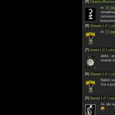
[9]
Charlie Monroe
re:
[8]
Sk
nenaplnuji
rozmnozov
konzumo
[8]
Skaven
|
@
|
od
re:
[7]
ma
[7]
maria
|
@
|
odp
alebo.. pr
stranok 
[6]
Skaven
|
@
|
od
Nabízí se
číst a ps
[5]
Daniel
|
@
|
odp
Jo, ale v