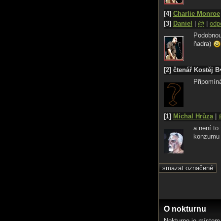
[4]
Charlie Monroe
[3]
Daniel
|
@
|
odp
Podobnou 
ňadra)
[2] čtenář Kostěj 
Připomín
[1]
Michal Hrůza
|
a není to
konzumu 
O nokturnu
Nokturno je místem