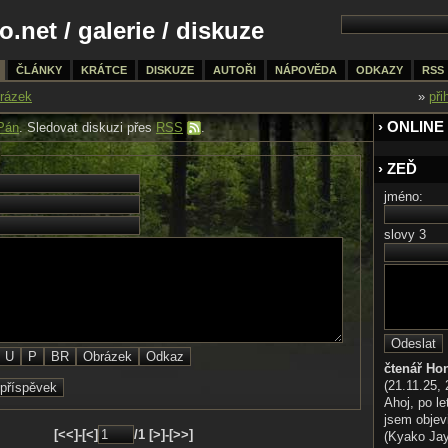
o.net
/
galerie
/ diskuze
ČLÁNKY
KRÁTCE
DISKUZE
AUTOŘI
NÁPOVĚDA
ODKAZY
RSS
rázek
»
při
› ONLINE
Pán
. Sledovat diskuzi přes
RSS
.
› ZEĎ
jméno:
slovy 3
čtenář Ho
(21.11.25, 
Ahoj, po le
jsem objev
[<<]-[<]
/1 [>]-[>>]
(Kyako Jaya