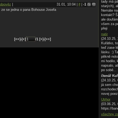
tady má pá
dpověz
|
31.01, 10:04 |
#
|
-1
starých), a
t, ze se jedna o pana Bohouse Josefa
Nemáte na 
kontakt? Š
ale doufám
všem za p
přeji
natir
(24.10.25, 
[<<]-[<]
/1 [>]-[>>]
Kuřátko, to
teď zase l
lásku. :) T
pěkně noto
mi hodilo,
napsalo, ať
po sobě... 
čtenář Ku
(24.10.25,
já sem cho
rozchodech.
novej poez
Utrhor
(03.06.25,
https://ban
všechny z