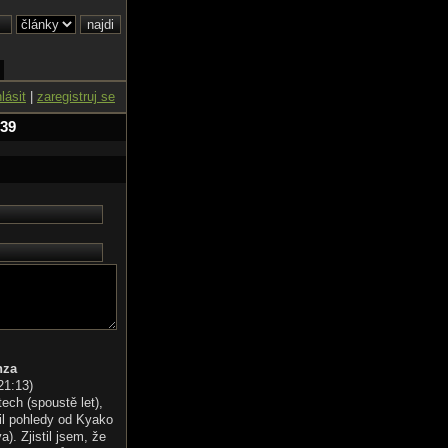
hlásit
|
zaregistruj se
 39
nza
21:13
)
tech (spoustě let),
il pohledy od Kyako
). Zjistil jsem, že