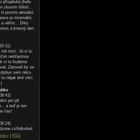
r příspěvků (hafo
le zkusím štěstí...
ni prosím aktuální
ance je minimální,
 a věřím... Díky
omoc a krásný den
20:11
)
 mě mrzí. Já si tu
éčím nešťastnou
ak si tu budeme
vat. Zároveň by se
 kdybys sem něco
 tu nějak dvě věci
:)
řátko
 08:41
)
dím jen při
.. a teď je ten
ie čas!
 08:24
)
dzone.cz/folkolorit
právy
|
RSS