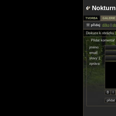
Nokturn
TVORBA
GALERIE
přidej
:
dílko
|
ob
Diskuze k obrázku
Přidat komentář
jméno:
email:
slovy 1:
zpráva: