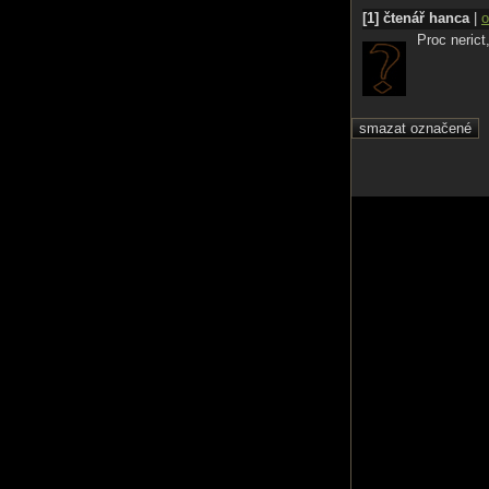
[1] čtenář hanca
|
o
Proc neric