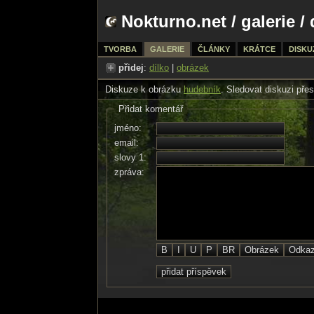
Nokturno.net
/
galerie
/ 
TVORBA
GALERIE
ČLÁNKY
KRÁTCE
DISKU
přidej
:
dílko
|
obrázek
Diskuze k obrázku
hudebník
. Sledovat diskuzi pře
Přidat komentář
jméno:
email:
slovy 1:
zpráva: