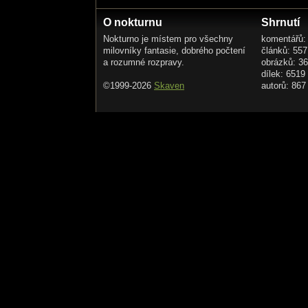
O nokturnu
Shrnutí
Nokturno je místem pro všechny
komentářů:
milovníky fantasie, dobrého počtení
článků: 557
a rozumné rozpravy.
obrázků: 3
dílek: 6519
©1999-2026
Skaven
autorů: 867