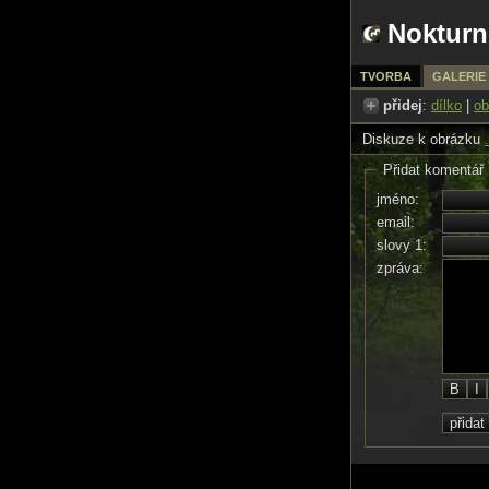
Nokturn
TVORBA
GALERIE
přidej
:
dílko
|
ob
Diskuze k obrázku
.
Přidat komentář
jméno:
email:
slovy 1:
zpráva: