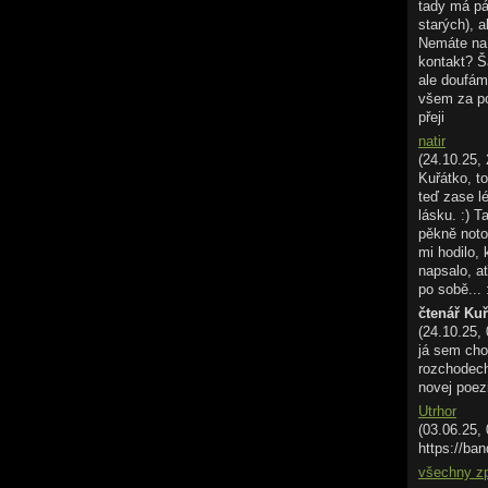
tady má pá
starých), a
Nemáte na 
kontakt? Š
ale doufám
všem za p
přeji
natir
(24.10.25, 
Kuřátko, to
teď zase l
lásku. :) T
pěkně noto
mi hodilo,
napsalo, ať
po sobě... 
čtenář Ku
(24.10.25,
já sem cho
rozchodech.
novej poez
Utrhor
(03.06.25,
https://ban
všechny z