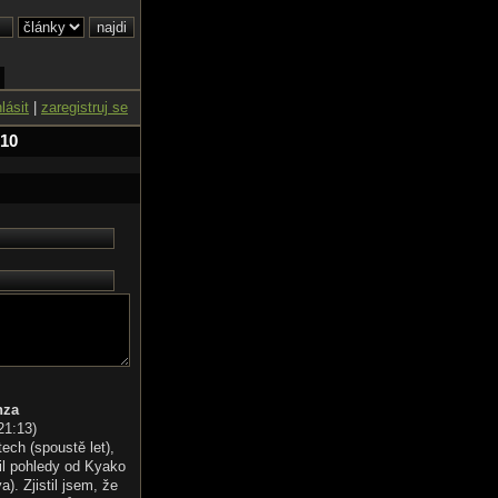
hlásit
|
zaregistruj se
 10
nza
21:13
)
tech (spoustě let),
il pohledy od Kyako
). Zjistil jsem, že