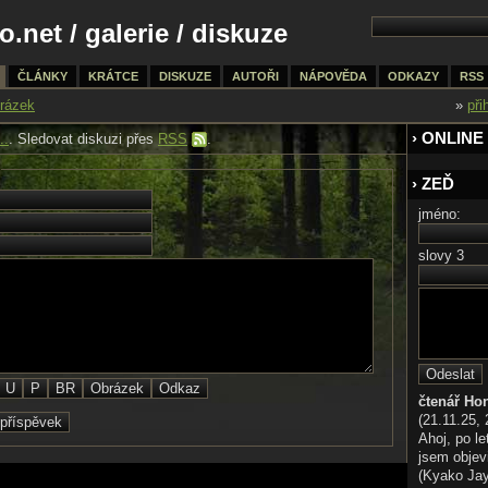
o.net
/
galerie
/ diskuze
ČLÁNKY
KRÁTCE
DISKUZE
AUTOŘI
NÁPOVĚDA
ODKAZY
RSS
rázek
»
při
› ONLINE
..
. Sledovat diskuzi přes
RSS
.
› ZEĎ
jméno:
slovy 3
čtenář Ho
(21.11.25, 
Ahoj, po le
jsem objev
(Kyako Jaya