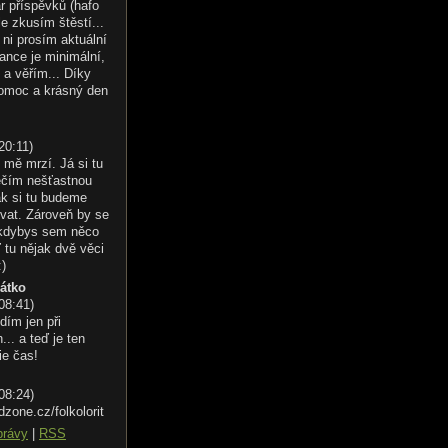
r příspěvků (hafo
le zkusím štěstí...
ni prosím aktuální
ance je minimální,
 a věřím... Díky
omoc a krásný den
20:11
)
 mě mrzí. Já si tu
éčím nešťastnou
ak si tu budeme
vat. Zároveň by se
 kdybys sem něco
 tu nějak dvě věci
:)
řátko
 08:41
)
dím jen při
.. a teď je ten
ie čas!
 08:24
)
dzone.cz/folkolorit
právy
|
RSS