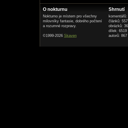
O nokturnu
Shrnutí
Nokturno je místem pro všechny
komentářů:
milovníky fantasie, dobrého počtení
článků: 557
a rozumné rozpravy.
obrázků: 3
dílek: 6519
©1999-2026
Skaven
autorů: 867