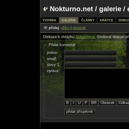
Nokturno.net
/
galerie
/ 
TVORBA
GALERIE
ČLÁNKY
KRÁTCE
DISKU
přidej
:
dílko
|
obrázek
Diskuze k obrázku
žlutozelená
. Sledovat diskuzi p
Přidat komentář
jméno:
email:
slovy 1:
zpráva: