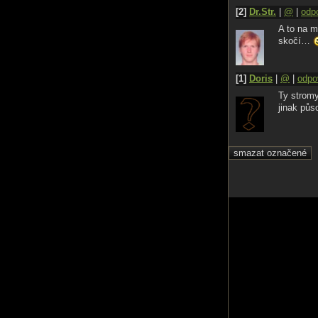
[2]
Dr.Str.
|
@
|
odp
A to na m
skočí…
[1]
Doris
|
@
|
odpo
Ty stromy
jinak půs