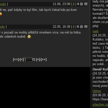
tady má pá
ověz
|
11.06, 23:08 |
#
|
4
starých), a
Nemáte na 
ě ne, pač kdyby to byl film, tak bych čekal kdo po kom
kontakt? Š
ale doufám
všem za p
přeji
věz
|
22.05, 16:39 |
#
|
6
natir
 v pozadí se mohly přiblížit mnohem více, na mě ta fotka
(24.10.25, 
obí zdánlivě nudně.
Kuřátko, to
teď zase l
lásku. :) T
pěkně noto
mi hodilo,
[<<]-[<]
/1 [>]-[>>]
napsalo, ať
po sobě... 
čtenář Ku
(24.10.25,
já sem cho
rozchodech.
novej poez
Utrhor
(03.06.25,
https://ban
všechny z